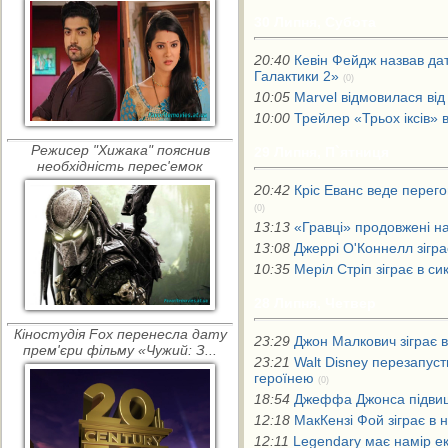
30 Липня, Субота
20:40
Кевін Фейдж назвав да
Галактики 2»
(0)
10:05
Marvel відмовилася від
10:00
Трейлер «Трьох іксів»
Режисер "Хижака" пояснив
29 Липня, П`ятниця
необхідність перес'емок
20:42
Кріс Еванс веде перего
(0)
13:13
«Гравці» продовжені на
13:08
Джеррі О'Коннелл зігра
10:35
Меріл Стріп зіграє в с
28 Липня, Четвер
Кіностудія Fox перенесла дату
23:29
Джон Малкович зіграє 
прем'єри фільму «Чужий: З...
23:21
Walt Disney перезапус
героїнею
(0)
18:54
Джеффа Джонса підвищ
12:18
МакКензі Фой зіграє в 
12:11
Legendary має намір екр