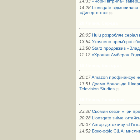
14:33
«Чорні вітрила» завер
14:28
Lionsgate відмовилася 
«Дивергента»
(0)
20 Липня, Середа
20:05
Hulu розробляє серіал 
13:54
Уточнено прем'єрні зб
13:50
Starz продовжив «Влада
11:17
«Хроніки Амбера» Род
19 Липня, Вівторок
20:17
Amazon профінансує н
13:51
Драма Арнольда Шварц
Television Studios
(0)
18 Липня, Понеділок
23:28
Сьомий сезон «Гри прес
20:28
Lionsgate зніме китайс
20:07
Автор детективу «П'ять
14:52
Бокс-офіс США: мисливц