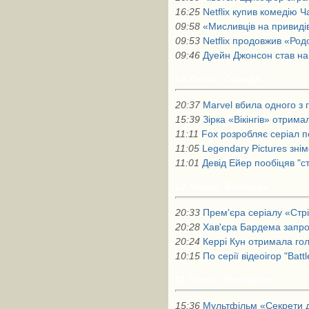
16:25
Netflix купив комедію 
09:58
«Мисливців на привидів
09:53
Netflix продовжив «Род
09:46
Дуейн Джонсон став н
13 Липня, Середа
20:37
Marvel вбила одного з 
15:39
Зірка «Вікінгів» отрима
11:11
Fox розробляє серіал п
11:05
Legendary Pictures зні
11:01
Девід Ейер пообіцяв "
12 Липня, Вівторок
20:33
Прем'єра серіалу «Стрі
20:28
Хав'єра Бардема запр
20:24
Керрі Кун отримала гол
10:15
По серії відеоігор "Battl
11 Липня, Понеділок
15:36
Мультфільм «Секрети 