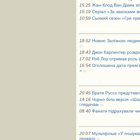
15:25
Жан-Клод Ван Дамм зігр
15:19
Серіал «За законами в
10:59
Сьомий сезон «Гри пре
06 Липня, Середа
18:52
Новою Залізною людино
(0)
18:43
Джон Карпентер розкри
17:02
Роб Лоу отримав роль 
16:54
Оголошена дата прем'єр
»
(0)
05 Липня, Вівторок
20:45
Брати Руссо представл
14:16
Чорно-біла версія «Ша
глядачам
(0)
08:40
Фанати підрахували чи
04 Липня, Понеділок
20:07
Мультфільм «У пошуках
прокату
(0)