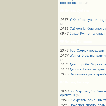
прогнозованого
(0)
09 Липня, Субота
14:58
У Китаї скасували трад
(0)
14:51
Саймон Кінберг анонсу
09:43
Закарі Куінто пояснив 
08 Липня, П`ятниця
20:45
Том Селлек продовжить
14:37
Warner Bros. відправил
(0)
14:34
Джеффрі Дін Морган зм
14:30
Джордж Такей засудив 
10:45
Оголошена дата прем'
07 Липня, Четвер
19:50
В «Стартреку 3» з'яви
орієнтації
(0)
19:45
«Секретам домашніх тв
16:05
Почалися зйомки драм