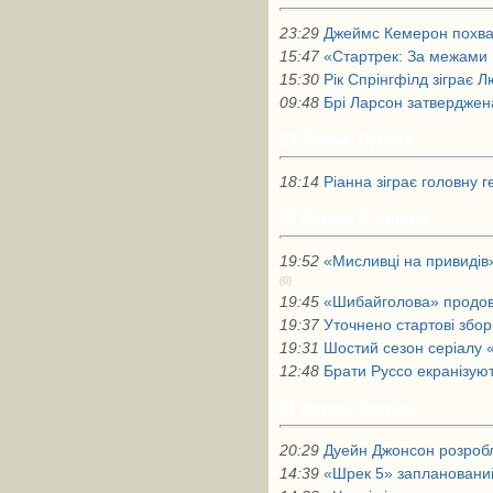
23:29
Джеймс Кемерон похва
15:47
«Стартрек: За межами 
15:30
Рік Спрінгфілд зіграє
09:48
Брі Ларсон затверджен
23 Липня, Субота
18:14
Ріанна зіграє головну 
22 Липня, П`ятниця
19:52
«Мисливці на привидів
(0)
19:45
«Шибайголова» продов
19:37
Уточнено стартові збор
19:31
Шостий сезон серіалу 
12:48
Брати Руссо екранізуют
21 Липня, Четвер
20:29
Дуейн Джонсон розроб
14:39
«Шрек 5» запланований