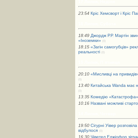
17 Липня, Неділя
23:54
Кріс Хемсворт і Кріс П
16 Липня, Субота
18:49
Джордж Р.Р. Мартін зви
«Іноземки»
(0)
18:15
«Загін самогубців» ре
реальності
(0)
15 Липня, П`ятниця
20:10
«Мисливці на привидів
(0)
13:40
Китайська Wanda має н
(0)
13:35
Комедію «Катастрофа» 
10:16
Названі можливі старто
14 Липня, Четвер
19:50
Сігурні Уівер розпові
відбулося
(0)
16:30
Чіветел Еджіофор зігра