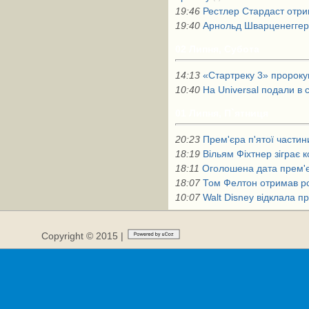
19:46
Рестлер Стардаст отрим
19:40
Арнольд Шварценеггер 
02 Липня, Субота
14:13
«Стартреку 3» пророкую
10:40
На Universal подали в
01 Липня, П`ятниця
20:23
Прем'єра п'ятої частин
18:19
Вільям Фіхтнер зіграє
18:11
Оголошена дата прем'є
18:07
Том Фелтон отримав ро
10:07
Walt Disney відклала п
Copyright © 2015 |