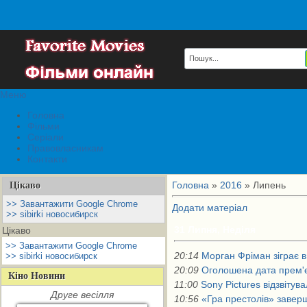
Меню
Головна
Фільми
Серіали
Правовласникам
Контакти
Головна
»
2016
»
Липень
Цікаво
>> Завантажити Google Chrome
Додати матеріал
>> sibirki новосибирск
31 Липня, Неділя
Цікаво
>> Завантажити Google Chrome
20:14
Морган Фріман зіграє в
>> sibirki новосибирск
20:09
Оголошена дата прем'є
Кіно Новини
11:00
Sony Pictures відзвітув
Друге весілля
10:56
«Гра престолів» завер