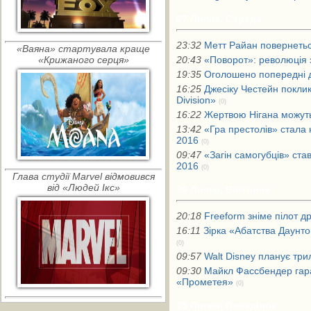
27 Липня, Середа
23:32
Метт Райан повернетьс
«Ваяна» стартувала краще
«Крижаного серця»
20:43
«Поворот»: революція 
19:35
Оголошено попередні 
16:25
Джесіку Честейн поклик
Division»
(0)
16:22
Жертвою Нігана можуть
13:42
«Гра престолів» стала
2016
(0)
09:47
«Загін самогубців» ст
2016
(0)
Глава студії Marvel відмовився
від «Людей Ікс»
26 Липня, Вівторок
20:18
Freeform зніме пілот 
16:11
Зірка «Абатства Даунто
(0)
09:57
Walt Disney планує тр
09:30
Майкл Фассбендер гар
«Прометея»
(0)
25 Липня, Понеділок