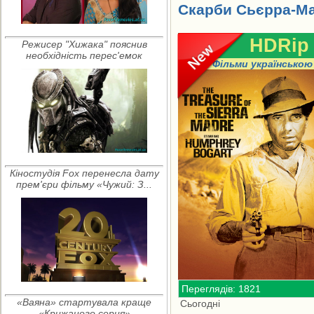
Скарби Сьєрра-Ма
HDRip
Режисер "Хижака" пояснив
необхідність перес'емок
Фільми українською
Кіностудія Fox перенесла дату
прем'єри фільму «Чужий: З...
Переглядів: 1821
«Ваяна» стартувала краще
Сьогодні
«Крижаного серця»