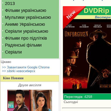
2013
DVDRip
Фільми українською
Мультики українською
Вестерн
Аниме Українською
Серіали українською
Фільми про підлітків
Радянські фільми
Серіали
Цікаво
>> Завантажити Google Chrome
>> sibirki новосибирск
Кіно Новини
Друге весілля
Переглядів: 4258
Сьогодні