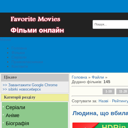
Меню
Головна
Фільми
Серіали
Правовласникам
Контакти
Головна
»
Файли
»
Цікаво
Додано фільмів
:
145
>> Завантажити Google Chrome
>> sibirki новосибирск
1-10
11-20
Категорії розділу
Сортувати за
:
Назві
·
Рейтинг
Серіали
Людина, що вбила 
Аніме
Біографія
HDRip