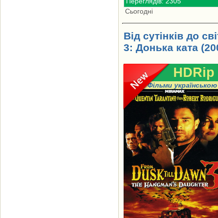
Переглядів: 2305
Сьогодні
Від сутінків до св
3: Донька ката (20
HDRip
Фільми українською