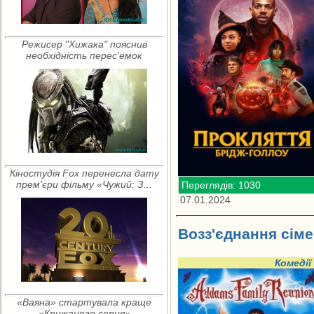
Режисер "Хижака" пояснив
необхідність перес'емок
Кіностудія Fox перенесла дату
прем'єри фільму «Чужий: З...
Переглядів: 1030
07.01.2024
Возз'єднання сіме
Комедії
«Ваяна» стартувала краще
«Крижаного серця»