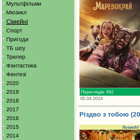
Мультфільми
Мюзикл
Сімейні
Спорт
Пригоди
ТБ шоу
Трилер
Фантастика
Фентезі
2020
2019
Переглядів: 892
05.04.2024
2018
2017
Різдво з тобою (20
2016
2015
Комедії
2014