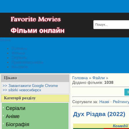
Меню
Головна
Фільми
Серіали
Правовласникам
Контакти
Головна
»
Файли
»
Цікаво
Додано фільмів
:
1038
>> Завантажити Google Chrome
>> sibirki новосибирск
1
Категорії розділу
Сортувати за
:
Назві
·
Рейтинг
Серіали
Дух Різдва (2022)
Аніме
Біографія
Комедії