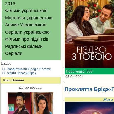
2013
Фільми українською
Мультики українською
Аниме Українською
Серіали українською
Фільми про підлітків
Радянські фільми
Серіали
Цікаво
>> Завантажити Google Chrome
Переглядів: 836
>> sibirki новосибирск
05.04.2024
Кіно Новини
Друге весілля
Прокляття Брідж-Г
Жахи