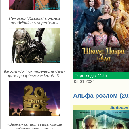
Режисер "Хижака" пояснив
необхідність перес'емок
Кіностудія Fox перенесла дату
Переглядів: 1135
прем'єри фільму «Чужий: З...
08.01.2024
Альфа розлом (20
Бойовик
«Ваяна» стартувала краще
«Крижаного серця»