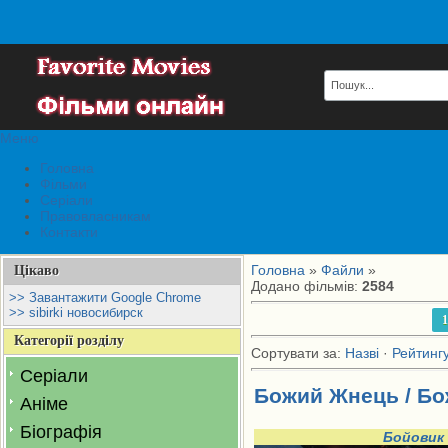
Меню
Головна
Фільми
Серіали
Правовласникам
Контакти
Головна
»
Файли
»
Цікаво
Додано фільмів
:
2584
>> Завантажити Google Chrome
>> sibirki новосибирск
1
Категорії розділу
Сортувати за
:
Назві
·
Рейтинг
Серіали
Божий Жнець / Бо
Аніме
Біографія
Бойовик