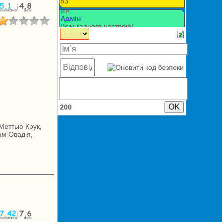
200
 Меттью Крук,
ам Овадія,