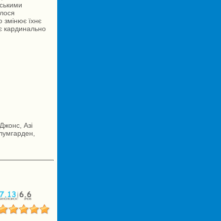
дськими
алося
ю змінює їхнє
ає кардинально
Джонс, Азі
Блумгарден,