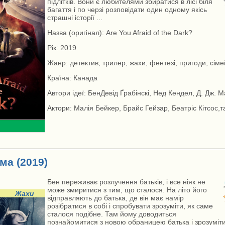
підлітків. Вони є любителями збиратися в лісі біля
багаття і по черзі розповідати один одному якісь
страшні історії ...
Назва (оригінал): Are You Afraid of the Dark?
Рік: 2019
Жанр: детектив, трилер, жахи, фентезі, пригоди, сім
Країна: Канада
Автори ідеї: БенДевід Ґрабінскі, Нед Кендел, Д. Дж. 
Актори: Малія Бейкер, Брайс Гейзар, Беатріс Кітсос,та
ма (2019)
Бен переживає розлучення батьків, і все ніяк не
може змиритися з тим, що сталося. На літо його
Жахи
відправляють до батька, де він має намір
розібратися в собі і спробувати зрозуміти, як саме
сталося подібне. Там йому доводиться
познайомитися з новою обраницею батька і зрозуміти