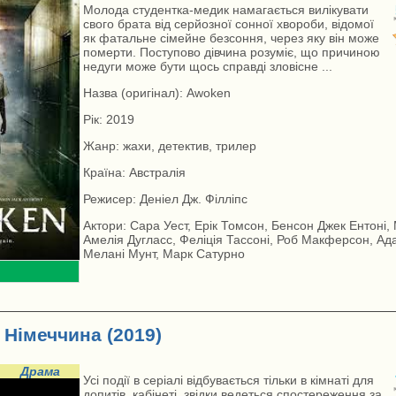
Молода студентка-медик намагається вилікувати
свого брата від серйозної сонної хвороби, відомої
як фатальне сімейне безсоння, через яку він може
померти. Поступово дівчина розуміє, що причиною
недуги може бути щось справді зловісне ...
Назва (оригінал): Awoken
Рік: 2019
Жанр: жахи, детектив, трилер
Країна: Австралія
Режисер: Деніел Дж. Філліпс
Актори: Сара Уест, Ерік Томсон, Бенсон Джек Ентоні,
Амелія Дугласс, Феліція Тассоні, Роб Макферсон, Ад
Мелані Мунт, Марк Сатурно
 Німеччина (2019)
Драма
Усі події в серіалі відбувається тільки в кімнаті для
допитів, кабінеті, звідки ведеться спостереження за