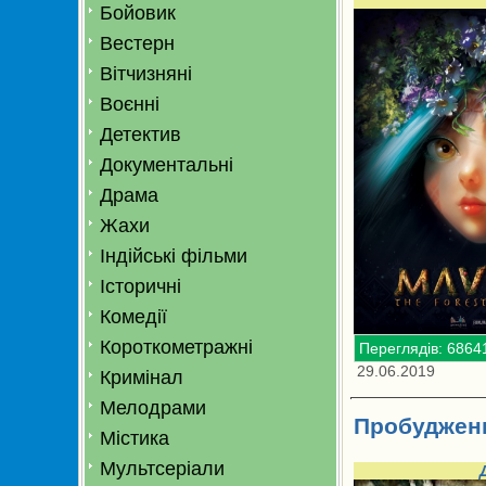
Бойовик
Вестерн
Вітчизняні
Воєнні
Детектив
Документальні
Драма
Жахи
Індійські фільми
Історичні
Комедії
Короткометражні
Переглядів: 6864
29.06.2019
Кримінал
Мелодрами
Пробуджени
Містика
Мультсеріали