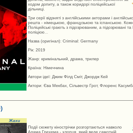
ходом допиту, а також коридорі поліцейської
дільниці.
Три серії відзняті з англійськими акторами і англійсь
решта - німецькою, французькою та іспанською. Кожна
Поліцейські грають з підозрюваним, а підозрювані та ї
поліцією...
Назва (оригінал): Criminal: Germany
Рік: 2019
Жанр: кримінальний, драма, трилер
Країна: Німеччина
Автори ідеї: Джим Філд Сміт, Джордж Кей
Актори: Єва Мекбах, Сільвестр Грот, Флоренс Касумба
)
Жахи
Події сюжету кінострічки розгортаються навколо
Адама Грехема - хлопця, який веде самотній