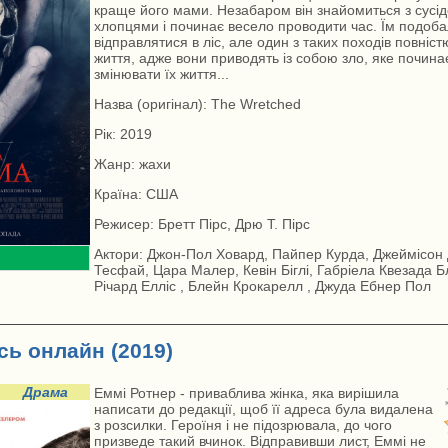
краще його мами. Незабаром він знайомиться з сусі
хлопцями і починає весело проводити час. Їм подоб
відправлятися в ліс, але один з таких походів повніст
життя, адже вони приводять із собою зло, яке почин
змінювати їх життя...
Назва (оригінал): The Wretched
Рік: 2019
Жанр: жахи
Країна: США
Режисер: Бретт Пірс, Дрю Т. Пірс
Актори: Джон-Пол Ховард, Пайпер Курда, Джеймісон 
Тесфай, Цара Малер, Кевін Біглі, Габріела Квезада 
Річард Елліс , Блейн Крокарелл , Джуда Ебнер Пол
сь онлайн (2019)
Драма
Еммі Ротнер - приваблива жінка, яка вирішила
написати до редакції, щоб її адреса була видалена
з розсилки. Героїня і не підозрювала, до чого
призведе такий вчинок. Відправивши лист, Еммі не