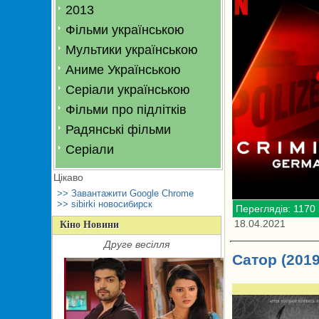
2013
Фільми українською
Мультики українською
Аниме Українською
Серіали українською
Фільми про підлітків
Радянські фільми
Серіали
Цікаво
>> Завантажити Google Chrome
>> sibirki новосибирск
Переглядів: 1170
18.04.2021
Кіно Новини
Друге весілля
Сатор (2019