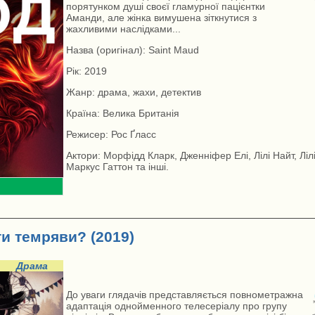
порятунком душі своєї гламурної пацієнтки
Аманди, але жінка вимушена зіткнутися з
жахливими наслідками...
Назва (оригінал): Saint Maud
Рік: 2019
Жанр: драма, жахи, детектив
Країна: Велика Британія
Режисер: Рос Ґласс
Актори: Морфідд Кларк, Дженніфер Елі, Лілі Найт, Ліл
Маркус Гаттон та інші.
ти темряви? (2019)
Драма
До уваги глядачів представляється повнометражна
адаптація однойменного телесеріалу про групу