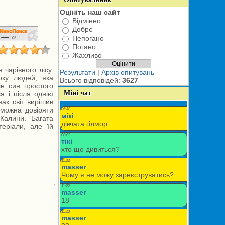
Оцініть наш сайт
Відмінно
Добре
Непогано
Погано
Жахливо
чарівного лісу.
Результати
|
Архів опитувань
оку людей, яка
Всього відповідей:
3627
ін син простого
Міні чат
я і після однієї
ак світ вирішив
 можна довіряти
Калини. Багата
теріали, але їй