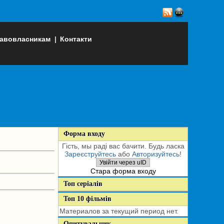
авовласникам
|
Контакти
Форма входу
Гість, мы раді вас бачити. Будь ласка
Зареєструйтесь
або
Авторизуйтесь
!
Увійти через uID
Стара форма входу
Топ серіалів
Топ 10 фільмів
Материалов за текущий период нет.
Опитувальник