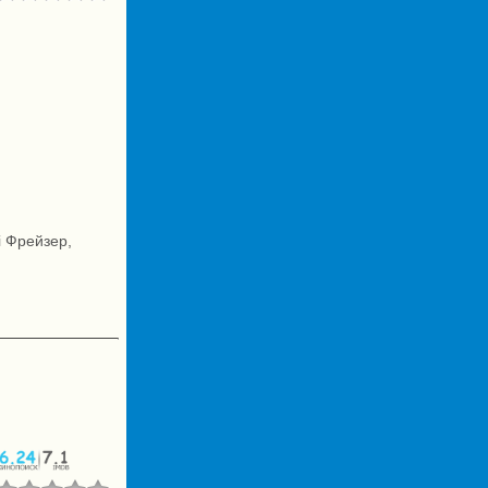
і Фрейзер,