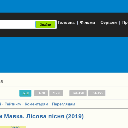
Головна
|
Фільми
|
Серіали
|
Пр
55
...
1-10
11-20
21-30
141-150
151-155
і
·
Рейтингу
·
Коментарям
·
Переглядам
 Мавка. Лісова пісня (2019)