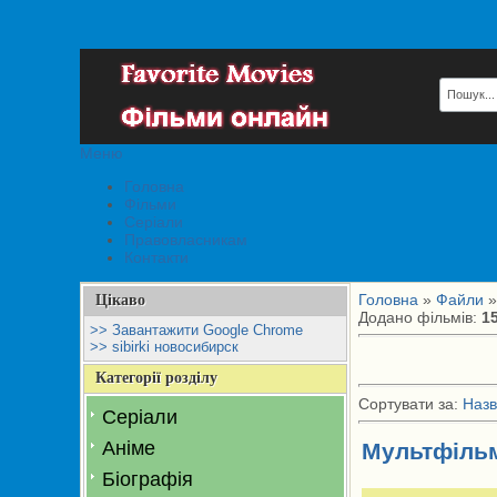
Меню
Головна
Фільми
Серіали
Правовласникам
Контакти
Головна
»
Файли
»
Цікаво
Додано фільмів
:
1
>> Завантажити Google Chrome
>> sibirki новосибирск
Категорії розділу
Сортувати за
:
Назв
Серіали
Аніме
Мультфільм
Біографія