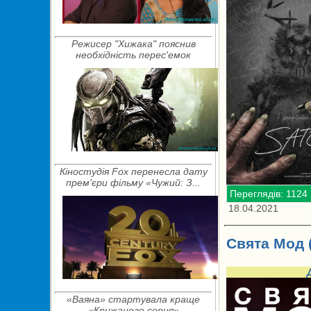
Режисер "Хижака" пояснив
необхідність перес'емок
Кіностудія Fox перенесла дату
прем'єри фільму «Чужий: З...
Переглядів: 1124
18.04.2021
Свята Мод 
«Ваяна» стартувала краще
«Крижаного серця»