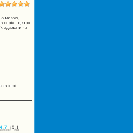
кою мовою,
 серія - це гра.
х адвокати - з
 та інші