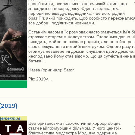
спосіб життя, оселившись в невеличкій хатині, що
знаходиться посеред лісу. Єдина людина, яка
періодично відвідує відлюдника, - це його рідний
брат Піт, який приходить, щоб особисто переконатися
все добре і поділитися новинами.
Останнім часом в їх розмовах часто згадується ім'я ба
страждає старечим недоумством. Старенька давно ні
виходить, майже не впізнає родичів, але постійно ро
своє спілкування з потойбічним духом. Одного разу 
отримує незаперечні докази існування цього демона. 
несподівано йому стає відомо, що ця сутність винна в
батька ...
Назва (оригінал): Sator
Рік: 2019<...
(2019)
Детектив
Цей британський психологічний хоррор обіцяє
стати найпохмурішим фільмом. У його центрі -
благочестива медсестра Мод, яка одержима