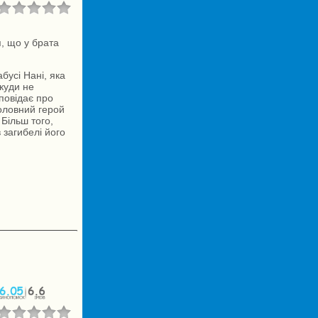
, що у брата
бусі Нані, яка
куди не
зповідає про
головний герой
Більш того,
 загибелі його