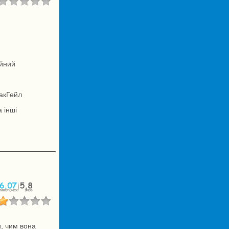
ейний
МакГейл
 інші
, чим вона