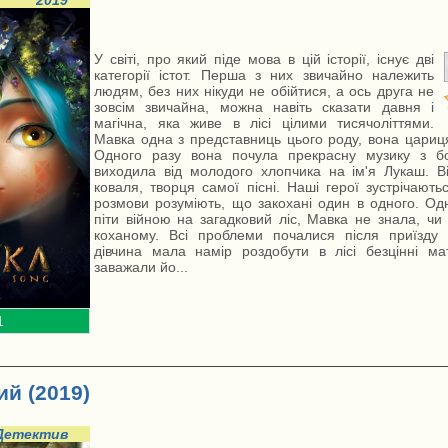
2019
У світі, про який піде мова в цій історії, існує дві
категорії істот. Перша з них звичайно належить
людям, без них нікуди не обійтися, а ось друга не
зовсім звичайна, можна навіть сказати давня і
магічна, яка живе в лісі цілими тисячоліттями.
Мавка одна з представниць цього роду, вона цариця 
Одного разу вона почула прекрасну музику з б
виходила від молодого хлопчика на ім'я Лукаш. В
коваля, творця самої пісні. Наші герої зустрічаютьс
розмови розуміють, що закохані один в одного. Одн
піти війною на загадковий ліс, Мавка не знала, чи
коханому. Всі проблеми почалися після приїзду 
дівчина мала намір роздобути в лісі безцінні ма
заважали йо...
1
й (2019)
Детектив