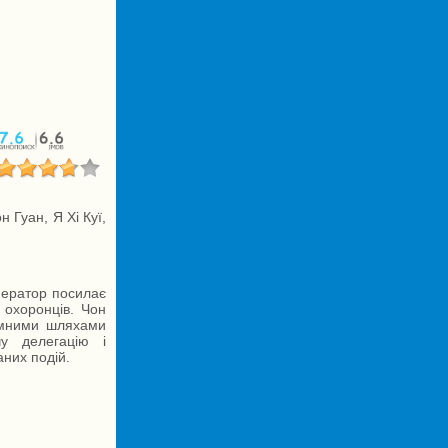
 Гуан, Я Хі Куї,
ператор посилає
 охоронців. Чон
ємними шляхами
у делегацію і
них подій.