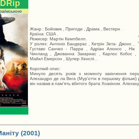
DRip
раїнською
Жанр : Бойовик , Пригоди , Драма , Вестерн .
Країна: США .
Режисер: Мартін Кемпбелл.
У ролях: Антоніо Бандерас , Кетрін Зета- Джонс ,
Густаво Санчез - Парра , Адріан Алонсо , Нік
Чинланд , Джованна Закариас , Карлос Кобос , 
Майкл Емерсон , Шулер Хенслі...
Короткий опис:
Минуло десять років з моменту закінчення пер
Алехандро де ла Вега (Мур'єтти в першому фільмі) 
він назвав в пам'ять вбитого брата Хоакіном. Алеханд
аніту (2001)