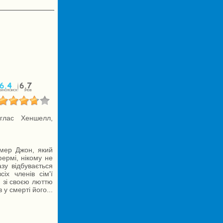
глас Хеншелл,
мер Джон, який
ермі, нікому не
зу відбувається
іх членів сім'ї
 зі своєю люттю
 у смерті його...