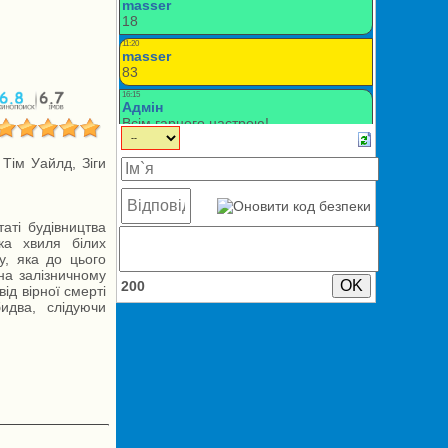
Тім Уайлд, Зіги
таті будівництва
ка хвиля білих
у, яка до цього
 на залізничному
200
ід вірної смерті
идва, слідуючи