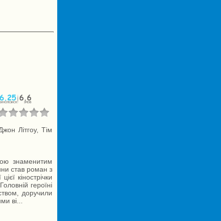
жон Літгоу, Тім
тою знаменитим
ни став роман з
цієї кінострічки
оловній героїні
ством, доручили
и ві...