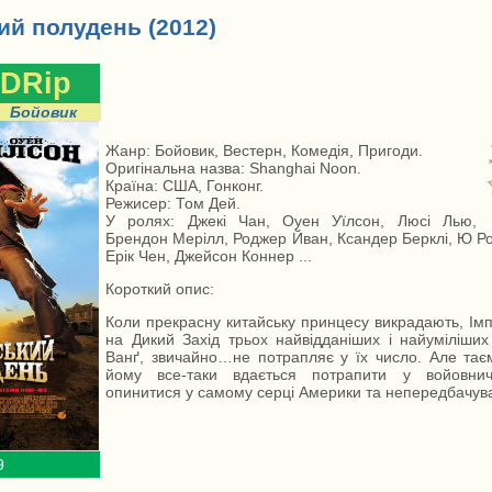
й полудень (2012)
DRip
Бойовик
Жанр: Бойовик, Вестерн, Комедія, Пригоди.
Оригінальна назва: Shanghai Noon.
Країна: США, Гонконг.
Режисер: Том Дей.
У ролях: Джекі Чан, Оуен Уїлсон, Люсі Лью,
Брендон Мерілл, Роджер Йван, Ксандер Берклі, Ю Рон
Ерік Чен, Джейсон Коннер ...
Короткий опис:
Коли прекрасну китайську принцесу викрадають, Ім
на Дикий Захід трьох найвідданіших і найуміліших
Ванґ, звичайно…не потрапляє у їх число. Але та
йому все-таки вдається потрапити у войовнич
опинитися у самому серці Америки та непередбачува
9