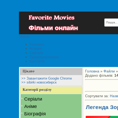
Меню
Головна
Фільми
Серіали
Правовласникам
Контакти
Головна
»
Файли
»
Цікаво
Додано фільмів
:
1
>> Завантажити Google Chrome
>> sibirki новосибирск
Категорії розділу
Сортувати за
:
Назв
Серіали
Аніме
Легенда Зо
Біографія