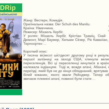
DRip
раїнською
Жанр: Вестерн, Комедія.
Оригінальна назва: Der Schuh des Manitu.
Країна: Німеччина.
Режисер: Міхаель Хербіг.
У ролях: Міхаель Хербіг, Крістіан Траміц, Скай
Дюмонт, Марі Баумер, Хильми Сёзер, Рік Каваніан, 
Терпоортен ...
Короткий опис:
У тисяча вісімсот шістдесят другому році в резуль
першої залізниці на заході США, хлинула вели
переселенців. Всі ці переселенці кинулися в країн
належала індіанцям. Тоді ж, вождя апачі, Абахачі,
переїзді, який був не до кінця обладнаний, врятував в
білий южанин, якого звали Рейнджер. Тепер об
звичаєм племені апачі, повинні були стати ...