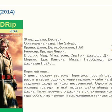
(2014)
DRip
2014
Жанр: Драма, Вестерн.
Оригінальна назва: The Salvation.
Країна: Данія, Великобританія, ПАР.
Режисер: Крістіан Леврінг.
В ролях: Мадс Міккельсен, Єва Грін, Джеффрі Дін
Морган, Ерік Кантона, Мікаел Персбрандт, Ду
Джонатан Прайс ...
Короткий опис:
У центрі сюжету вестерну Порятунок простий фер
разом зі своєю родиною живе і працює у себе на ф
завдаючи шкоди та інших незручностей. Одного ра
жахлива трагедія, в якій місцева шайка вбиває вс
Джона. Після пережитого Джон не в силах впоратися
і дає собі клятву - знищити всіх кривдників і винуватців