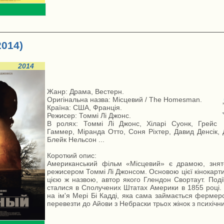
2014)
2014
Жанр: Драма, Вестерн.
Оригінальна назва: Місцевий / The Homesman.
Країна: США, Франція.
Режисер: Томмі Лі Джонс.
В ролях: Томмі Лі Джонс, Хіларі Суонк, Грейс
Гаммер, Міранда Отто, Соня Ріхтер, Давид Денсік, Д
Блейк Нельсон ...
Короткий опис:
Американський фільм «Місцевий» є драмою, зня
режисером Томмі Лі Джонсом. Основою цієї кінокарти
цією ж назвою, автор якого Глендон Свортаут. Події 
сталися в Сполучених Штатах Америки в 1855 році. Г
на ім'я Мері Бі Кадді, яка сама займається фермер
перевезти до Айови з Небраски трьох жінок з психічним