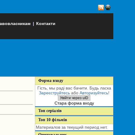
авовласникам
|
Контакти
Форма входу
Гість, мы раді вас бачити. Будь ласка
Зареєструйтесь
або
Авторизуйтесь
!
Увійти через uID
Стара форма входу
Топ серіалів
Топ 10 фільмів
Материалов за текущий период нет.
Опитувальник