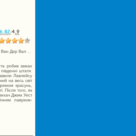
Ван Дер Вал ...
нта робив замах
 південні штати.
тавили Лавлейсу
ний на весь світ
аремом красунь,
. Після того, як
лихач Джим Уест
ічним павуком-