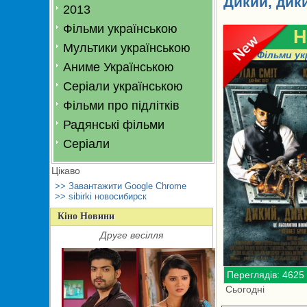
Дикий, дики
2013
Фільми українською
H
Мультики українською
Фільми ук
Аниме Українською
Серіали українською
Фільми про підлітків
Радянські фільми
Серіали
Цікаво
>> Завантажити Google Chrome
>> sibirki новосибирск
Кіно Новини
Друге весілля
Переглядів: 4625
Сьогодні