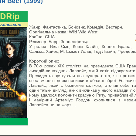
й Вест (1999)
DRip
раїнською
Жанр: Фантастика, Бойовик, Комедія, Вестерн.
Оригінальна назва: Wild Wild West.
Країна: США.
Режисер: Баррі Зонненфельд.
У ролях: Вілл Сміт, Кевін Клайн, Кеннет Брана,
Сальма Хайек, М. Еммет Уолш, Тед Лівайн, Фредерік 
Короткий опис:
В 70-х роках XIX століття на президента США Гра
лиходій-винахідник Лавлейс, який хотів відокремити
Президента врятували два суперагента, які протис
своє вміння і деякі новинки в області зброї. Розлюче
Лавлейс, який є безногим калікою, оточив себе г
один тільки вигляд, яких викликав у нього напади люті
йому вдалося полонити красуню Риту, привабливий 
і манірний Артеміус Гордон схопилися з механ
Лавлейса не на жарт ...