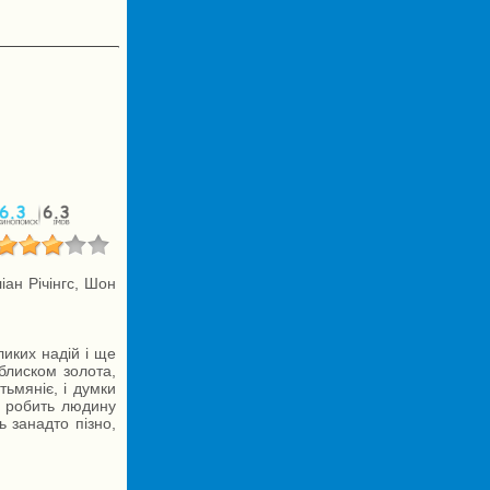
іан Річінгс, Шон
ликих надій і ще
 блиском золота,
тьмяніє, і думки
о робить людину
 занадто пізно,