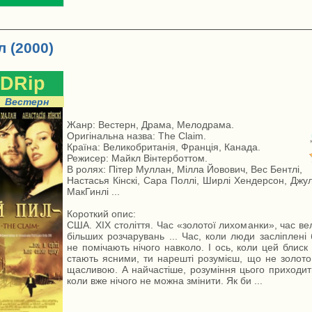
 (2000)
DRip
Вестерн
Жанр: Вестерн, Драма, Мелодрама.
Оригінальна назва: The Claim.
Країна: Великобританія, Франція, Канада.
Режисер: Майкл Вінтерботтом.
В ролях: Пітер Муллан, Мілла Йовович, Вес Бентлі,
Настасья Кінскі, Сара Поллі, Ширлі Хендерсон, Джул
МакГинлі ...
Короткий опис:
США. XIX століття. Час «золотої лихоманки», час ве
більших розчарувань ... Час, коли люди засліплені
не помічають нічого навколо. І ось, коли цей блиск 
стають ясними, ти нарешті розумієш, що не золот
щасливою. А найчастіше, розуміння цього приходить
коли вже нічого не можна змінити. Як би ...