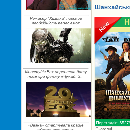
Шанхайськи
Режисер "Хижака" пояснив
H
необхідність перес'емок
Кіностудія Fox перенесла дату
прем'єри фільму «Чужий: З...
Переглядів: 3527
«Ваяна» стартувала краще
Сьогодні
«Крижаного серця»