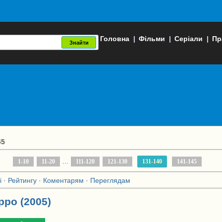
Головна
|
Фільми
|
Серіали
|
Пр
45
...
1-10
11-20
111-120
121-130
131-140
141-145
і
·
Рейтингу
·
Коментарям
·
Переглядам
рро (2005)