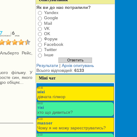
Як ви до нас потрапили?
Yandex
Google
Mail
VK
OK
Форум
Facebook
Twitter
Альберто Рейс,
Інше
Результати
|
Архів опитувань
Всього відповідей:
6133
шого фільму. У
росте син, якого
Міні чат
ро обіцяє...