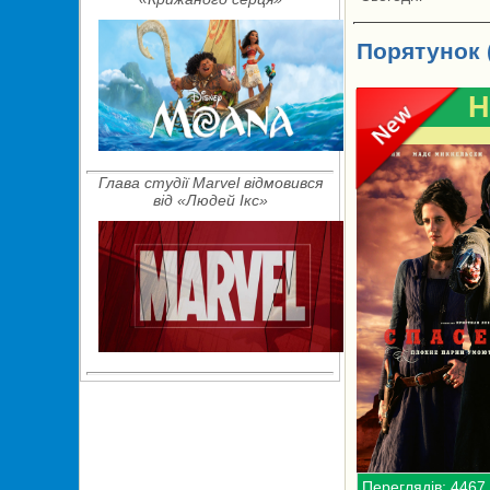
Порятунок 
H
Глава студії Marvel відмовився
від «Людей Ікс»
Переглядів: 4467