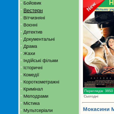
H
Бойовик
Фільми ук
Вестерн
Вітчизняні
Воєнні
Детектив
Документальні
Драма
Жахи
Індійські фільми
Історичні
Комедії
Короткометражні
Кримінал
Переглядів: 3850
Мелодрами
Сьогодні
Містика
Мокасини М
Мультсеріали