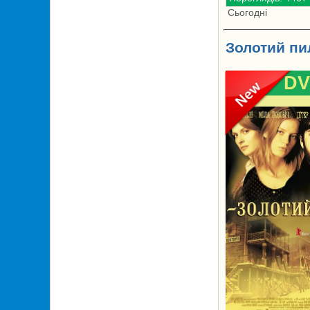
Сьогодні
Золотий пил
DV