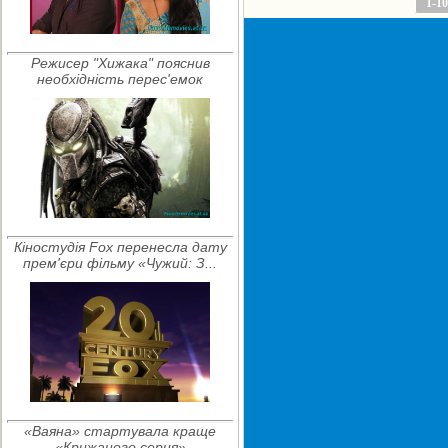
1-10
Режисер "Хижака" пояснив
необхідність перес'емок
Кіностудія Fox перенесла дату
прем'єри фільму «Чужий: З...
«Ваяна» стартувала краще
«Крижаного серця»