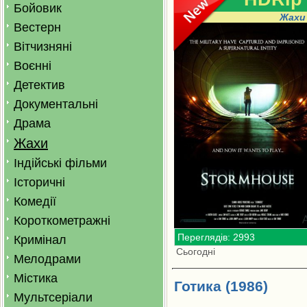
Бойовик
Жахи
Вестерн
Вітчизняні
Воєнні
Детектив
Документальні
Драма
Жахи
Індійські фільми
Історичні
Комедії
Короткометражні
Переглядів: 2993
Кримінал
Сьогодні
Мелодрами
Містика
Готика (1986)
Мультсеріали