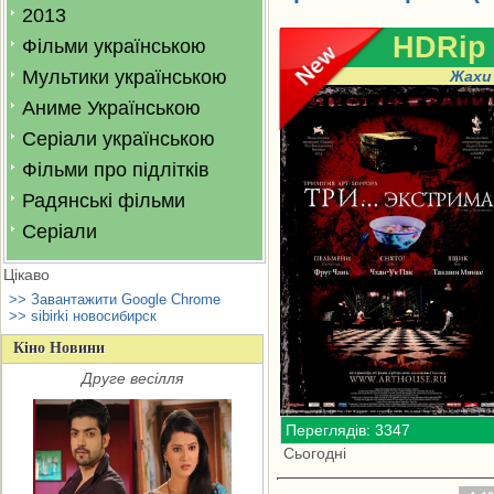
2013
HDRip
Фільми українською
Мультики українською
Жахи
Аниме Українською
Серіали українською
Фільми про підлітків
Радянські фільми
Серіали
Цікаво
>> Завантажити Google Chrome
>> sibirki новосибирск
Кіно Новини
Друге весілля
Переглядів: 3347
Сьогодні