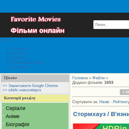
Меню
Головна
Фільми
Серіали
Правовласникам
Контакти
Головна
»
Файли
»
Цікаво
Додано фільмів
:
1653
>> Завантажити Google Chrome
>> sibirki новосибирск
1-10
Категорії розділу
Сортувати за
:
Назві
·
Рейтинг
Серіали
Стормхауз / В'язн
Аніме
Біографія
HDRip