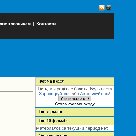
авовласникам
|
Контакти
Форма входу
Гість, мы раді вас бачити. Будь ласка
Зареєструйтесь
або
Авторизуйтесь
!
Увійти через uID
Стара форма входу
Топ серіалів
Топ 10 фільмів
Материалов за текущий период нет.
Опитувальник