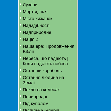
Лузери
Мертві, як я
Місто хижачок
Надздібності
Надприродне
Нація Z
Наша ера: Продовження
Біблії
Небеса, що падають |
Коли падають небеса
Останній корабель
Остання людина на
Землі
Пекло на колесах
Первородні
Під куполом
Підпільна імперія