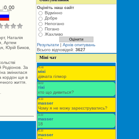
Оцініть наш сайт
Відмінно
Добре
Непогано
Погано
Жахливо
рт, Наталія
я, Артем
Результати
|
Архів опитувань
ук, Юрій Биков,
Всього відповідей:
3627
Міні чат
сольстві
 Родіонов. За
аїна змінилася
а кордон ще в
ичного життя.
.