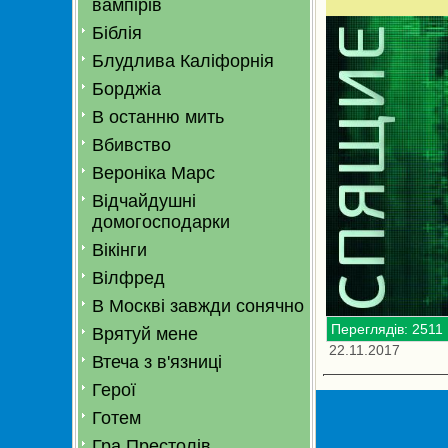
вампірів
Біблія
Блудлива Каліфорнія
Борджіа
В останню мить
Вбивство
Вероніка Марс
Відчайдушні
домогосподарки
Вікінги
Вілфред
В Москві завжди сонячно
Переглядів: 2511
Врятуй мене
22.11.2017
Втеча з в'язниці
Герої
Готем
Гра Престолів