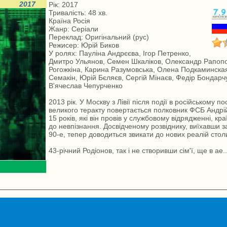
2017
Рік: 2017
Тривалість: 48 хв.
Країна Росія
Жанр: Серіали
Переклад: Оригінальний (рус)
Режисер: Юрій Биков
У ролях: Пауліна Андрєєва, Ігор Петренко,
Дмитро Ульянов, Семен Шкаліков, Олександр Рапопо
Рогожкіна, Карина Разумовська, Олена Подкаминска
Семакін, Юрій Бєляєв, Сергій Мінаєв, Федір Бондарч
В'ячеслав Чепурченко
2013 рік. У Москву з Лівії після події в російському по
великого теракту повертається полковник ФСБ Андрій
15 років, які він провів у службовому відрядженні, кр
до невпізнання. Досвідченому розвіднику, виїхавши з
90-е, тепер доводиться звикати до нових реалій стол
43-річний Родіонов, так і не створивши сім'ї, ще в ае..