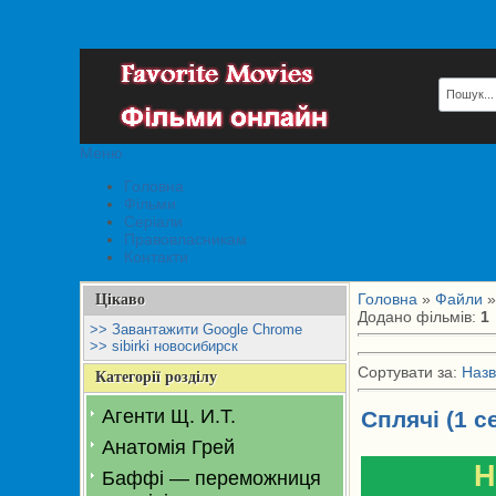
Меню
Головна
Фільми
Серіали
Правовласникам
Контакти
Головна
»
Файли
»
Цікаво
Додано фільмів
:
1
>> Завантажити Google Chrome
>> sibirki новосибирск
Сортувати за
:
Назв
Категорії розділу
Агенти Щ. И.Т.
Сплячі (1 с
Анатомія Грей
H
Баффі — переможниця