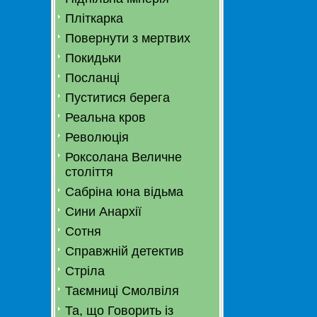
Пліткарка
Повернути з мертвих
Покидьки
Посланці
Пуститися берега
Реальна кров
Революція
Роксолана Величне
століття
Сабріна юна відьма
Сини Анархії
Сотня
Справжній детектив
Стріла
Таємниці Смолвіля
Та, що Говорить із