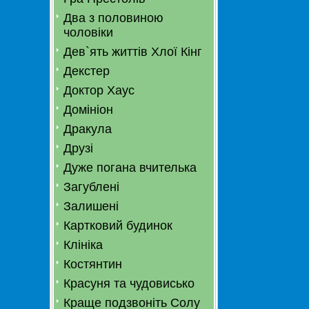
Два з половиною
чоловіки
Дев`ять життів Хлої Кінг
Декстер
Доктор Хаус
Домініон
Дракула
Друзі
Дуже погана вчителька
Загублені
Залишені
Картковий будинок
Клініка
Костянтин
Красуня та чудовисько
Краще подзвоніть Солу