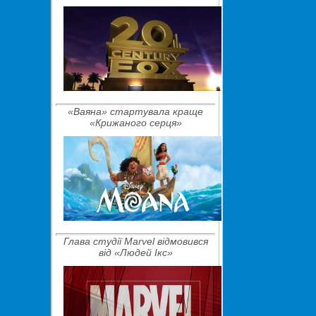
«Ваяна» стартувала краще
«Крижаного серця»
Глава студії Marvel відмовився
від «Людей Ікс»