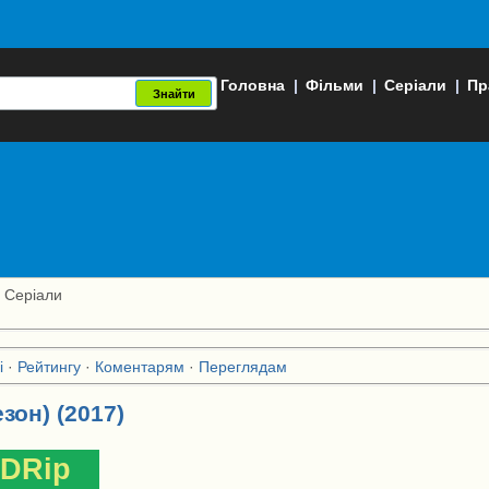
Головна
|
Фільми
|
Серіали
|
Пр
 Серіали
і
·
Рейтингу
·
Коментарям
·
Переглядам
езон) (2017)
DRip