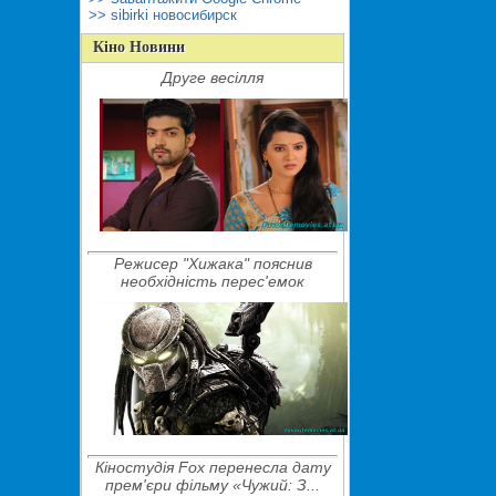
>> sibirki новосибирск
Кіно Новини
Друге весілля
Режисер "Хижака" пояснив
необхідність перес'емок
Кіностудія Fox перенесла дату
прем'єри фільму «Чужий: З...