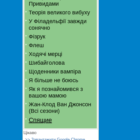
Привидами
Теорія великого вибуху
У Філадельфії завжди
сонячно
Фізрук
Флеш
Ходячі мерці
Шибайголова
Щоденники вампіра
Я більше не боюсь
Як я познайомився з
вашою мамою
Жан-Клод Ван Джонсон
(Всі сезони)
Спящие
Цікаво
>> Завантажити Google Chrome