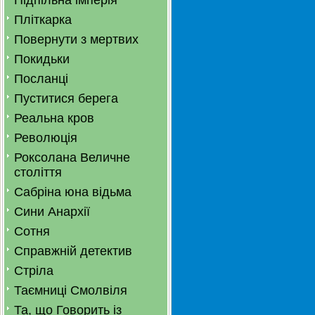
Підпільна імперія
Пліткарка
Повернути з мертвих
Покидьки
Посланці
Пуститися берега
Реальна кров
Революція
Роксолана Величне
століття
Сабріна юна відьма
Сини Анархії
Сотня
Справжній детектив
Стріла
Таємниці Смолвіля
Та, що Говорить із