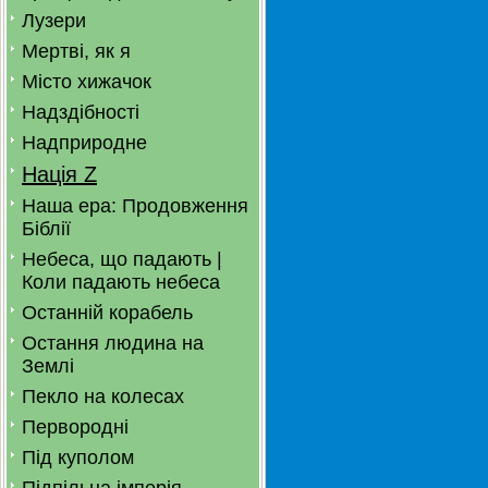
Лузери
Мертві, як я
Місто хижачок
Надздібності
Надприродне
Нація Z
Наша ера: Продовження
Біблії
Небеса, що падають |
Коли падають небеса
Останній корабель
Остання людина на
Землі
Пекло на колесах
Первородні
Під куполом