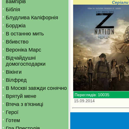
вампірів
Серіали
Біблія
Блудлива Каліфорнія
Борджіа
В останню мить
Вбивство
Вероніка Марс
Відчайдушні
домогосподарки
Вікінги
Вілфред
В Москві завжди сонячно
Переглядів: 10035
Врятуй мене
15.09.2014
Втеча з в'язниці
Герої
Готем
Гра Престолів