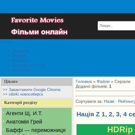
Меню
Головна
Фільми
Серіали
Правовласникам
Контакти
Головна
»
Файли
» Серіали
Цікаво
Додано фільмів
:
1
>> Завантажити Google Chrome
>> sibirki новосибирск
Сортувати за
:
Назві
·
Рейтинг
Категорії розділу
Агенти Щ. И.Т.
Нація Z 1, 2, 3, 4 с
Анатомія Грей
HDRip
Баффі — переможниця