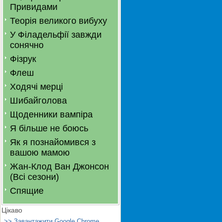
Привидами
Теорія великого вибуху
У Філадельфії завжди
сонячно
Фізрук
Флеш
Ходячі мерці
Шибайголова
Щоденники вампіра
Я більше не боюсь
Як я познайомився з
вашою мамою
Жан-Клод Ван Джонсон
(Всі сезони)
Спящие
Цікаво
>> Завантажити Google Chrome