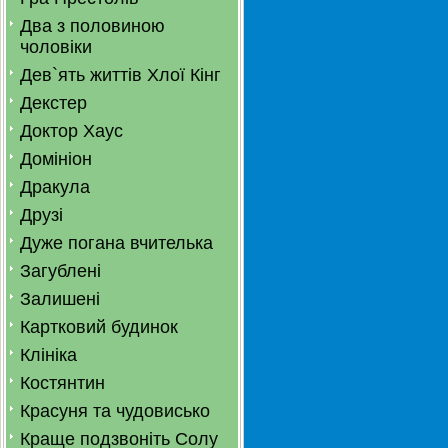
Два з половиною
чоловіки
Дев`ять життів Хлої Кінг
Декстер
Доктор Хаус
Домініон
Дракула
Друзі
Дуже погана вчителька
Загублені
Залишені
Картковий будинок
Клініка
Костянтин
Красуня та чудовисько
Краще подзвоніть Солу