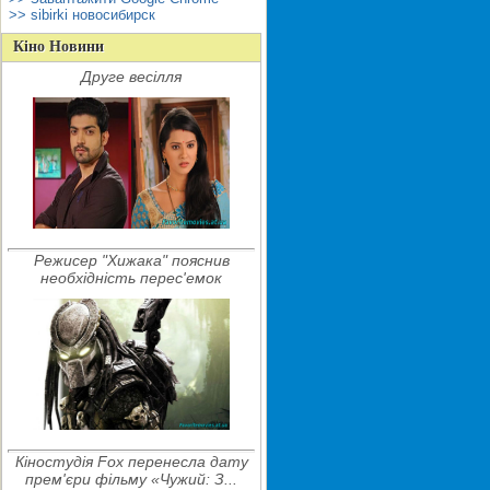
>> sibirki новосибирск
Кіно Новини
Друге весілля
Режисер "Хижака" пояснив
необхідність перес'емок
Кіностудія Fox перенесла дату
прем'єри фільму «Чужий: З...