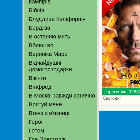
вампірів
Біблія
Блудлива Каліфорнія
Борджіа
В останню мить
Вбивство
Вероніка Марс
Відчайдушні
домогосподарки
Вікінги
Вілфред
Переглядів: 3283
В Москві завжди сонячно
Сьогодні
Врятуй мене
Втеча з в'язниці
Герої
Готем
Гра Престолів