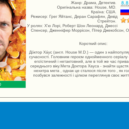
Жанр: Драма, Детектив.
Оригінальна назва: House, MD.
Країна: США.
Режисер: Грег Яйтанс, Деран Сарафян, Девід
Стрейтон.
У ролях: Х'ю Лорі, Роберт Шон Леонард, Джессі
Спенсер, Дженніфер Моррісон, Пітер Джекобсон, Ол
Короткий опис:
До́ктор Ха́ус (англ. House M.D.) — один з найпопуля
сучасності. Головним героєм однойменного серіалу 
егоїстичний і нетактовний, але в той же час прив
середнього віку.Мета Доктора Хауса - знайти щастя.
нехитра мета , однак це сталося після того , як г
позбувся залежності і цілком переглянув своє життя
0