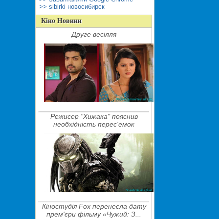
>> sibirki новосибирск
Кіно Новини
Друге весілля
Режисер "Хижака" пояснив
необхідність перес'емок
Кіностудія Fox перенесла дату
прем'єри фільму «Чужий: З...