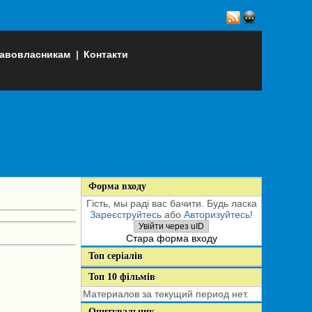
авовласникам
|
Контакти
Форма входу
Гість, мы раді вас бачити. Будь ласка
Зареєструйтесь
або
Авторизуйтесь
!
Увійти через uID
Стара форма входу
Топ серіалів
Топ 10 фільмів
Материалов за текущий период нет.
Опитувальник