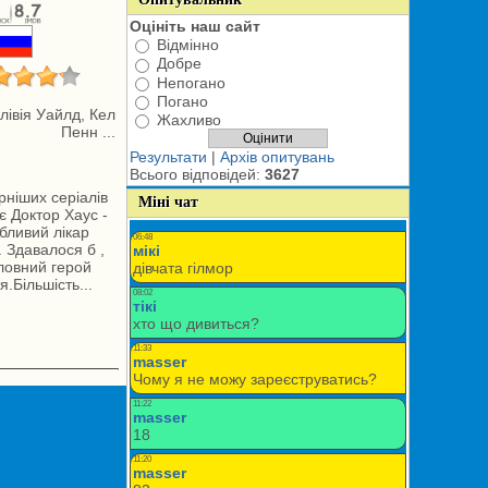
Оцініть наш сайт
Відмінно
Добре
Непогано
Погано
івія Уайлд, Кел
Жахливо
Пенн ...
Результати
|
Архів опитувань
Всього відповідей:
3627
рніших серіалів
Міні чат
є Доктор Хаус -
абливий лікар
 Здавалося б ,
оловний герой
.Більшість...