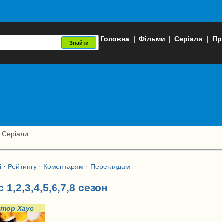
Головна
|
Фільми
|
Серіали
|
Пр
 Серіали
і
·
Рейтингу
·
Коментарям
·
Переглядам
 1,2,3,4,5,6,7,8 сезон
ктор Хаус