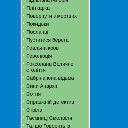
Підпільна імперія
Пліткарка
Повернути з мертвих
Покидьки
Посланці
Пуститися берега
Реальна кров
Революція
Роксолана Величне
століття
Сабріна юна відьма
Сини Анархії
Сотня
Справжній детектив
Стріла
Таємниці Смолвіля
Та, що Говорить із