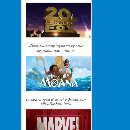
«Ваяна» стартувала краще
«Крижаного серця»
Глава студії Marvel відмовився
від «Людей Ікс»