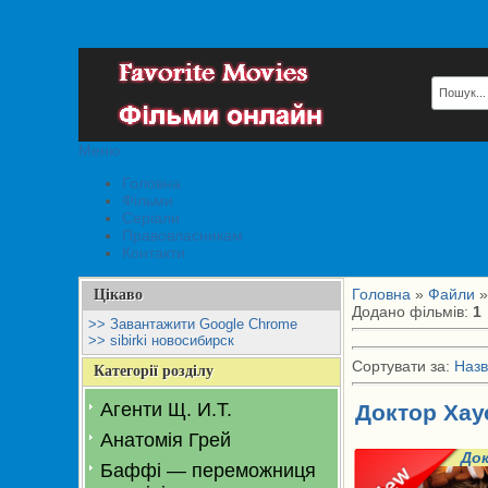
Меню
Головна
Фільми
Серіали
Правовласникам
Контакти
Головна
»
Файли
»
Цікаво
Додано фільмів
:
1
>> Завантажити Google Chrome
>> sibirki новосибирск
Сортувати за
:
Назв
Категорії розділу
Агенти Щ. И.Т.
Доктор Хаус
Анатомія Грей
До
Баффі — переможниця