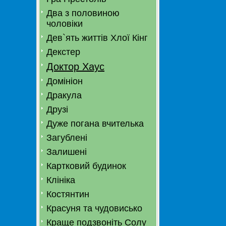
Два з половиною
чоловіки
Дев`ять життів Хлої Кінг
Декстер
Доктор Хаус
Домініон
Дракула
Друзі
Дуже погана вчителька
Загублені
Залишені
Картковий будинок
Клініка
Костянтин
Красуня та чудовисько
Краще подзвоніть Солу