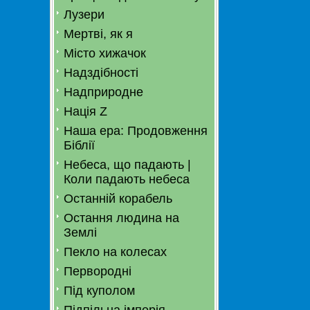
Лузери
Мертві, як я
Місто хижачок
Надздібності
Надприродне
Нація Z
Наша ера: Продовження
Біблії
Небеса, що падають |
Коли падають небеса
Останній корабель
Остання людина на
Землі
Пекло на колесах
Первородні
Під куполом