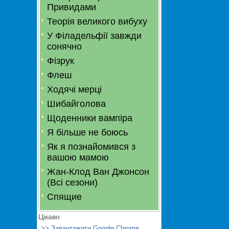
Привидами
Теорія великого вибуху
У Філадельфії завжди
сонячно
Фізрук
Флеш
Ходячі мерці
Шибайголова
Щоденники вампіра
Я більше не боюсь
Як я познайомився з
вашою мамою
Жан-Клод Ван Джонсон
(Всі сезони)
Спящие
Цікаво
>> Завантажити Google Chrome