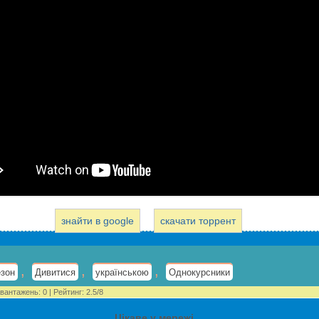
знайти в google
скачати торрент
,
,
,
езон
Дивитися
українською
Однокурсники
вантажень
:
0
|
Рейтинг
:
2.5
/
8
Цікаве у мережі