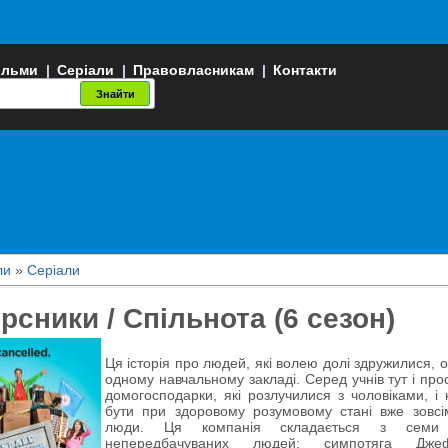
ільми
|
Серіали
|
Правовласникам
|
Контакти
ли
»
Серіали
рсники / Спільнота (6 сезон)
Ця історія про людей, які волею долі здружилися, 
одному навчальному закладі. Серед учнів тут і прос
домогосподарки, які розлучилися з чоловіками, і
бути при здоровому розумовому стані вже зовсі
люди. Ця компанія складається з семи 
непередбачуваних людей: симпотяга Дже