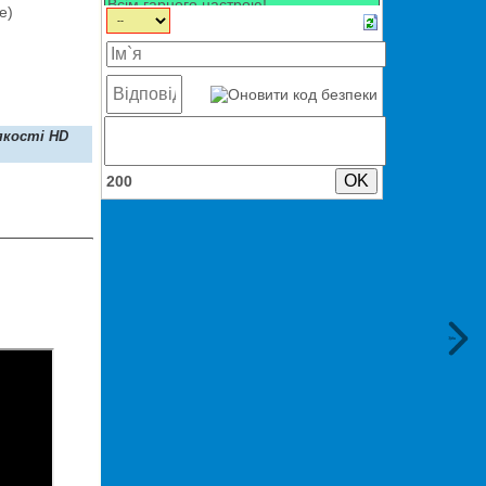
е)
якості HD
200
Туди