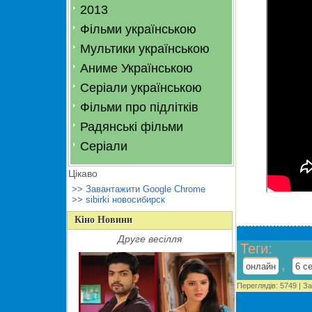
2013
Фільми українською
Мультики українською
Аниме Українською
Серіали українською
Фільми про підлітків
Радянські фільми
Серіали
Цікаво
>> Завантажити Google Chrome
>> sibirki новосибирск
Кіно Новини
Друге весілля
Теги
:
,
онлайн
6 с
Переглядів
:
5749
|
За