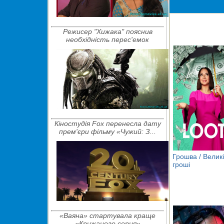
Режисер "Хижака" пояснив
необхідність перес'емок
Кіностудія Fox перенесла дату
прем'єри фільму «Чужий: З...
Грошва / Великі
гроші
«Ваяна» стартувала краще
«Крижаного серця»