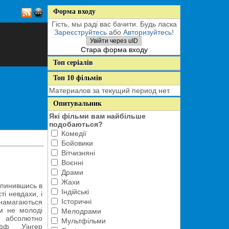
Форма входу
Гість, мы раді вас бачити. Будь ласка
Зареєструйтесь
або
Авторизуйтесь
!
Увійти через uID
Стара форма входу
Топ серіалів
Топ 10 фільмів
Материалов за текущий период нет.
Опитувальник
Які фільми вам найбільше
подобаються?
Комедії
Бойовики
Вітчизняні
Воєнні
Драми
Жахи
опинившись в
Індійські
ті невдахи, і
Історичні
 намагаються
м не молоді
Мелодрами
абсолютно
Мультфільми
фф Уінгер