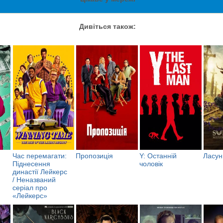
Дивіться також:
Час перемагати:
Пропозиція
Y: Останній
Ласун
Піднесення
чоловік
династії Лейкерс
/ Неназваний
серіал про
«Лейкерс»