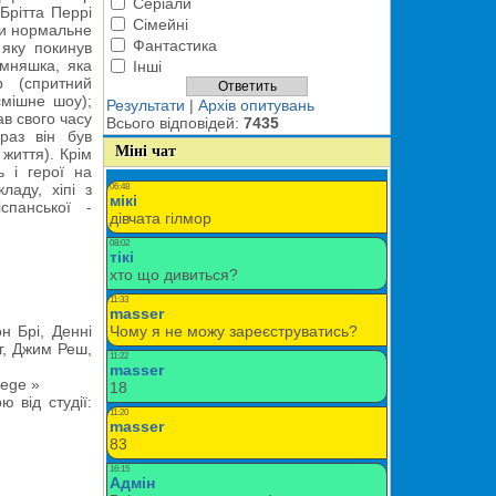
Серіали
Брітта Перрі
Сімейні
ти нормальне
Фантастика
 яку покинув
омняшка, яка
Інші
 (спритний
смішне шоу);
Результати
|
Архів опитувань
в свого часу
Всього відповідей:
7435
раз він був
Міні чат
життя). Крім
 і герої на
ладу, хіпі з
спанської -
н Брі, Денні
г, Джим Реш,
lege »
 від студії: