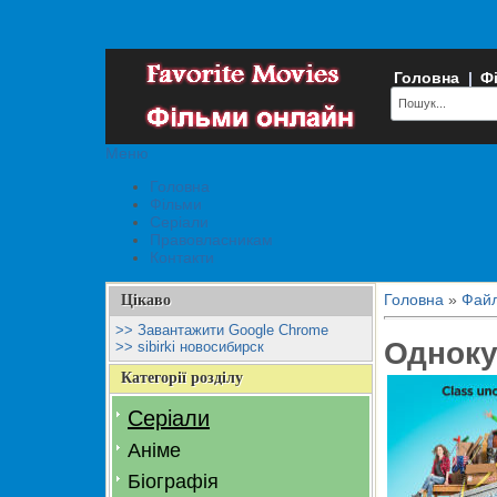
Головна
|
Ф
Меню
Головна
Фільми
Серіали
Правовласникам
Контакти
Головна
»
Фай
Цікаво
>> Завантажити Google Chrome
Одноку
>> sibirki новосибирск
Категорії розділу
Серіали
Аніме
Біографія