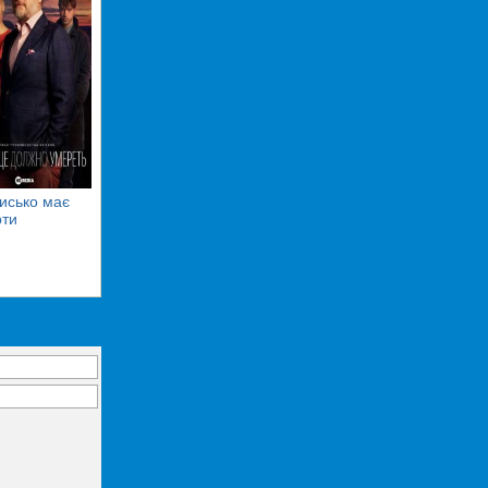
исько має
ти