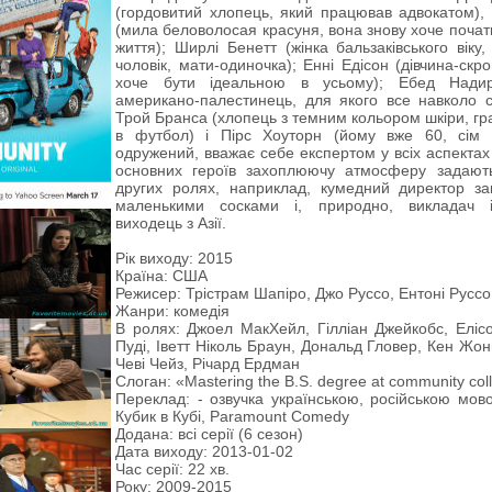
(гордовитий хлопець, який працював адвокатом), 
(мила беловолосая красуня, вона знову хоче поча
життя); Ширлі Бенетт (жінка бальзаківського віку,
чоловік, мати-одиночка); Енні Едісон (дівчина-скр
хоче бути ідеальною в усьому); Ебед Надир
американо-палестинець, для якого все навколо 
Трой Бранса (хлопець з темним кольором шкіри, гра
в футбол) і Пірс Хоуторн (йому вже 60, сім 
одружений, вважає себе експертом у всіх аспектах 
основних героїв захоплюючу атмосферу задають
других ролях, наприклад, кумедний директор зак
маленькими сосками і, природно, викладач і
виходець з Азії.
Рік виходу: 2015
Країна: США
Режисер: Трістрам Шапіро, Джо Руссо, Ентоні Руссо
Жанри: комедія
В ролях: Джоел МакХейл, Гілліан Джейкобс, Елісо
Пуді, Іветт Ніколь Браун, Дональд Гловер, Кен Жон
Чеві Чейз, Річард Ердман
Слоган: «Mastering the B.S. degree at community col
Переклад: - озвучка українською, російською мовою
Кубик в Кубі, Paramount Comedy
Додана: всі серії (6 сезон)
Дата виходу: 2013-01-02
Час серії: 22 хв.
Року: 2009-2015