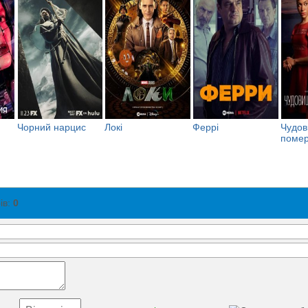
Чорний нарцис
Локі
Феррі
Чудов
помер
ів
:
0