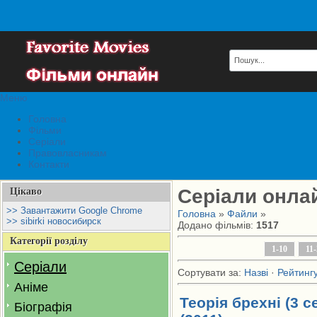
Меню
Головна
Фільми
Серіали
Правовласникам
Контакти
Серіали онла
Цікаво
>> Завантажити Google Chrome
Головна
»
Файли
»
>> sibirki новосибирск
Додано фільмів
:
1517
Категорії розділу
1-10
11
Серіали
Сортувати за
:
Назві
·
Рейтинг
Аніме
Теорія брехні (3 сезо
Біографія