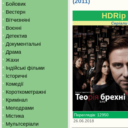
(2011)
Бойовик
Вестерн
HDRip
Вітчизняні
Серіали
Воєнні
Детектив
Документальні
Драма
Жахи
Індійські фільми
Історичні
Комедії
Короткометражні
Кримінал
Мелодрами
Переглядів: 12950
Містика
26.06.2018
Мультсеріали