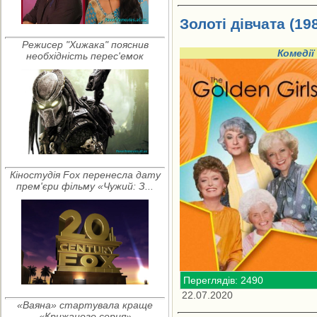
Золоті дівчата (19
Режисер "Хижака" пояснив
Комедії
необхідність перес'емок
Кіностудія Fox перенесла дату
прем'єри фільму «Чужий: З...
Переглядів: 2490
22.07.2020
«Ваяна» стартувала краще
«Крижаного серця»