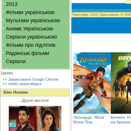
2013
Фільми українською
Переглядів
:
1294
|
Завантажень
:
0
|
Рей
Мультики українською
Аниме Українською
Серіали українською
Фільми про підлітків
Радянські фільми
Серіали
Цікаво
>> Завантажити Google Chrome
>> sibirki новосибирск
Кіно Новини
Друге весілля
Леонардо: Місія
Бетмен: Н
Мона Ліза
на Аркхем