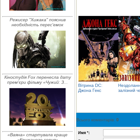
Режисер "Хижака" пояснив
необхідність перес'емок
Кіностудія Fox перенесла дату
прем'єри фільму «Чужий: З...
Вітрина DC:
Нездолан
Джона Гекс
залізний ч
Всього коментарів
:
0
Имя *:
«Ваяна» стартувала краще
«Крижаного серця»