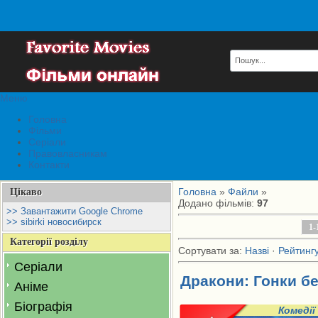
Меню
Головна
Фільми
Серіали
Правовласникам
Контакти
Головна
»
Файли
»
Цікаво
Додано фільмів
:
97
>> Завантажити Google Chrome
>> sibirki новосибирск
1-
Категорії розділу
Сортувати за
:
Назві
·
Рейтинг
Серіали
Дракони: Гонки бе
Аніме
Біографія
Комедії