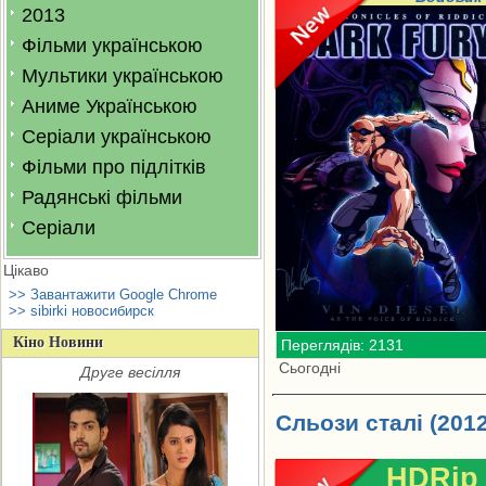
2013
Фільми українською
Мультики українською
Аниме Українською
Серіали українською
Фільми про підлітків
Радянські фільми
Серіали
Цікаво
>> Завантажити Google Chrome
>> sibirki новосибирск
Кіно Новини
Переглядів: 2131
Сьогодні
Друге весілля
Сльози сталі (2012
HDRip