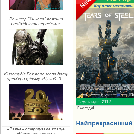
Короткометражні
Режисер "Хижака" пояснив
необхідність перес'емок
Кіностудія Fox перенесла дату
прем'єри фільму «Чужий: З...
Переглядів: 2112
Сьогодні
Найпрекрасніший 
«Ваяна» стартувала краще
«Крижаного серця»