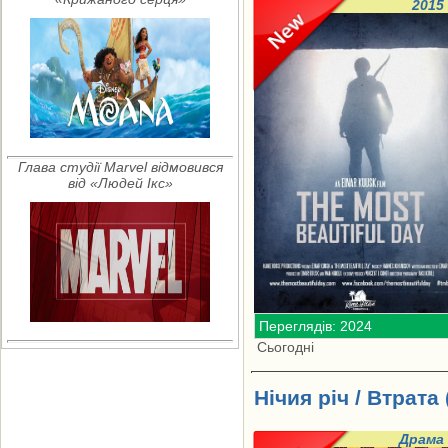
2015
Глава студії Marvel відмовився
від «Людей Ікс»
Переглядів: 2024
Сьогодні
Нічия річ / Втрата 
Драма