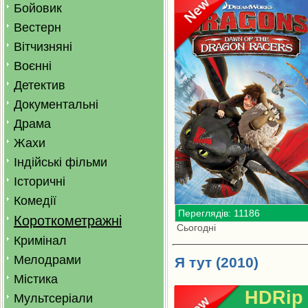
Бойовик
Вестерн
Вітчизняні
Воєнні
Детектив
Документальні
Драма
Жахи
Індійські фільми
Історичні
Комедії
Переглядів: 11186
Короткометражні
Сьогодні
Кримінал
Мелодрами
Я тут (2010)
Містика
HDRip
Мультсеріали