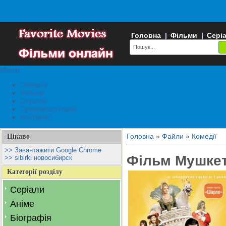
Головна
|
Фільми
|
Сері
Меню
Головна
Фільми
Серіали
Правовласникам
Контакти
Головна
»
Файли
»
Комедії
Цікаво
>> Завантажити Google Chrome
Фільм Мушке
>> sibirki новосибирск
Категорії розділу
Серіали
Аніме
Біографія