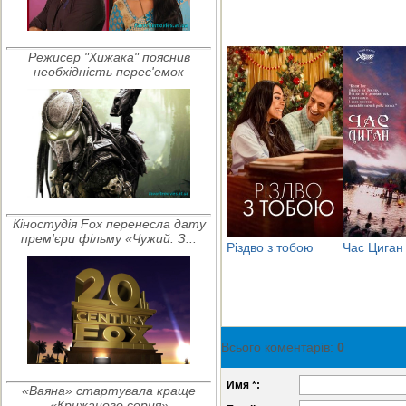
Режисер "Хижака" пояснив
необхідність перес'емок
Кіностудія Fox перенесла дату
прем'єри фільму «Чужий: З...
Різдво з тобою
Час Циган
Всього коментарів
:
0
Имя *:
«Ваяна» стартувала краще
«Крижаного серця»