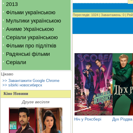
2013
Фільми українською
Переглядів
:
1024
|
Завантажень
:
0
|
Рей
Мультики українською
Аниме Українською
Серіали українською
Фільми про підлітків
Радянські фільми
Серіали
Цікаво
>> Завантажити Google Chrome
>> sibirki новосибирск
Кіно Новини
Друге весілля
Ніч у Роксбері
Дух Різдва