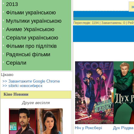
2013
з
Фільми українською
Мультики українською
Переглядів
:
1194
|
Завантажень
:
0
|
Рей
Аниме Українською
Серіали українською
Фільми про підлітків
Радянські фільми
Серіали
Цікаво
>> Завантажити Google Chrome
>> sibirki новосибирск
Кіно Новини
Друге весілля
Ніч у Роксбері
Дух Різдва