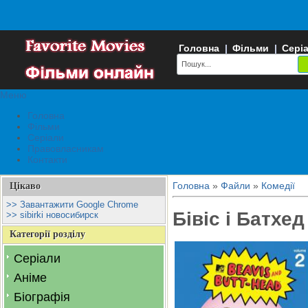
Головна
|
Фільми
|
Сері
Меню
Головна
Фільми
Серіали
Правовласникам
Контакти
Головна
»
Файли
»
Комедії
Цікаво
>> Завантажити Google Chrome
Бівіс і Батхед
>> sibirki новосибирск
Категорії розділу
Серіали
Аніме
Біографія