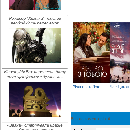
Режисер "Хижака" пояснив
необхідність перес'емок
Кіностудія Fox перенесла дату
прем'єри фільму «Чужий: З...
Різдво з тобою
Час Циган
Всього коментарів
:
0
«Ваяна» стартувала краще
«Крижаного серця»