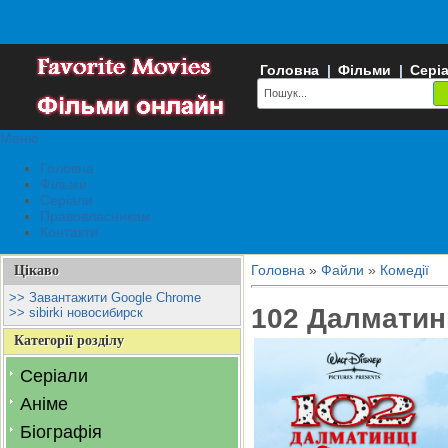
Головна
|
Фільми
|
Сері
Меню
Головна
Фільми
Серіали
Правовласникам
Контакти
Головна
»
Файли
»
Комедії
Цікаво
>> Завантажити Google Chrome
102 Далматинц
>> sibirki новосибирск
Категорії розділу
Серіали
Аніме
Біографія