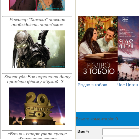
Режисер "Хижака" пояснив
необхідність перес'емок
Кіностудія Fox перенесла дату
прем'єри фільму «Чужий: З...
Різдво з тобою
Час Циган
Всього коментарів
:
0
Имя *:
«Ваяна» стартувала краще
«Крижаного серця»