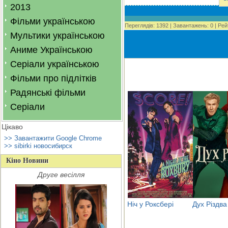
2013
Фільми українською
Переглядів
:
1392
|
Завантажень
:
0
|
Рей
Мультики українською
Аниме Українською
Серіали українською
Фільми про підлітків
Радянські фільми
Серіали
Цікаво
>> Завантажити Google Chrome
>> sibirki новосибирск
Кіно Новини
Друге весілля
Ніч у Роксбері
Дух Різдва