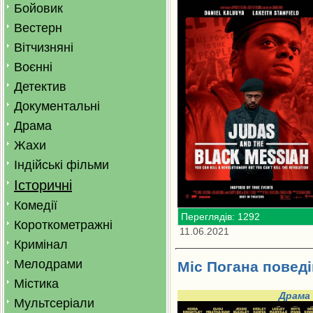
Бойовик
Вестерн
Вітчизняні
Воєнні
Детектив
Документальні
Драма
Жахи
Індійські фільми
Історичні
Комедії
Переглядів: 1292
Короткометражні
11.06.2021
Кримінал
Мелодрами
Міс Погана поведі
Містика
Драма
Мультсеріали