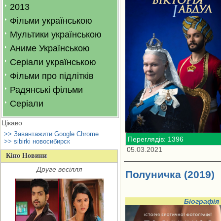
2013
Фільми українською
Мультики українською
Аниме Українською
Серіали українською
Фільми про підлітків
Радянські фільми
Серіали
Цікаво
>> Завантажити Google Chrome
Переглядів: 1396
>> sibirki новосибирск
05.03.2021
Кіно Новини
Друге весілля
Полуничка (2019)
Біографія