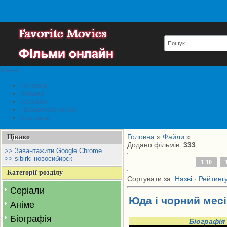
Меню
Головна
Фільми
Серіали
Правовласникам
Контакти
Головна
»
Файли
»
Цікаво
Додано фільмів
:
333
>> Завантажити Google Chrome
>> sibirki новосибирск
1-10
Категорії розділу
Сортувати за
:
Назві
·
Рейтинг
Серіали
Юда і чорний месі
Аніме
Біографія
Біографія