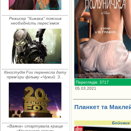
Режисер "Хижака" пояснив
необхідність перес'емок
Кіностудія Fox перенесла дату
прем'єри фільму «Чужий: З...
Переглядів: 3717
05.03.2021
Планкет та Маклей
Бойовик
«Ваяна» стартувала краще
«Крижаного серця»