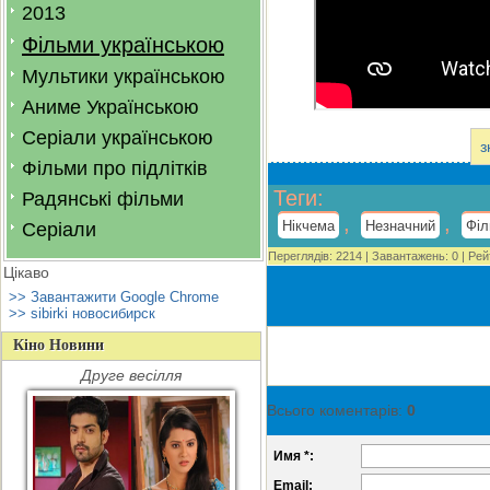
2013
Фільми українською
Мультики українською
Аниме Українською
Серіали українською
з
Фільми про підлітків
Теги
:
Радянські фільми
,
,
Нікчема
Незначний
Фі
Серіали
Переглядів
:
2214
|
Завантажень
:
0
|
Рей
Цікаво
>> Завантажити Google Chrome
>> sibirki новосибирск
Кіно Новини
Друге весілля
Всього коментарів
:
0
Имя *:
Email: