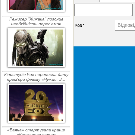
Режисер "Хижака" пояснив
необхідність перес'емок
Код *:
Кіностудія Fox перенесла дату
прем'єри фільму «Чужий: З...
«Ваяна» стартувала краще
«Крижаного серця»