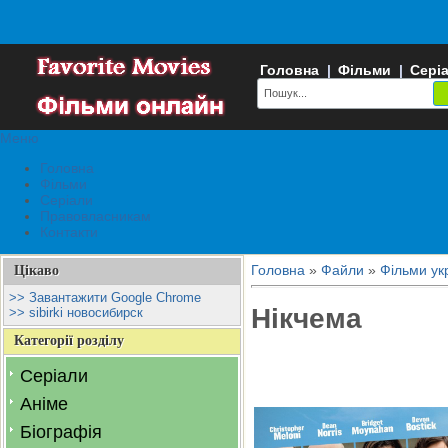
Головна
|
Фільми
|
Сері
Меню
Головна
Фільми
Серіали
Правовласникам
Контакти
Головна
»
Файли
»
Фільми ук
Цікаво
>> Завантажити Google Chrome
Нікчема
>> sibirki новосибирск
Категорії розділу
Серіали
Аніме
Біографія