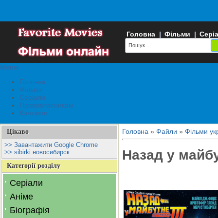
Головна
|
Фільми
|
Сері
Меню
Головна
Фільми
Серіали
Правовласникам
Контакти
Головна
»
Файли
»
Фільми ук
Цікаво
>> Завантажити Google Chrome
Назад у майб
>> sibirki новосибирск
Категорії розділу
Серіали
Аніме
Біографія