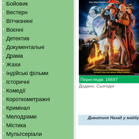
Бойовик
Вестерн
Вітчизняні
Воєнні
Детектив
Документальні
Драма
Жахи
Індійські фільми
Переглядів: 16697
Історичні
Додано: Сьогодні
Комедії
Короткометражні
Кримінал
Мелодрами
Дивитися Назад у майбу
Містика
Мультсеріали