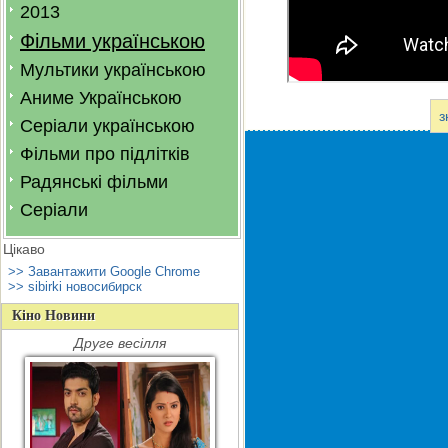
2013
Фільми українською
Мультики українською
Аниме Українською
з
Серіали українською
Фільми про підлітків
Радянські фільми
Серіали
Цікаво
>> Завантажити Google Chrome
>> sibirki новосибирск
Кіно Новини
Друге весілля