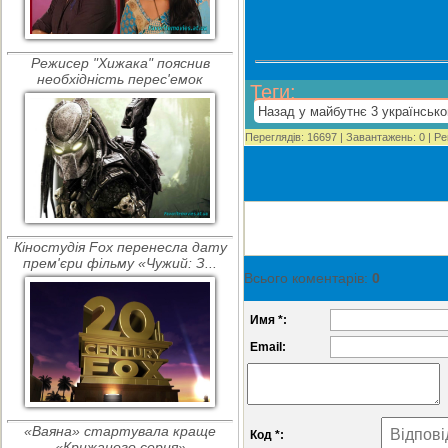
Режисер "Хижака" пояснив
необхідність перес'емок
Теги
:
Назад у майбутнє 3 українськ
Переглядів
:
16697
|
Завантажень
:
0
|
Ре
Кіностудія Fox перенесла дату
прем'єри фільму «Чужий: З...
Всього коментарів
:
0
Имя *:
Email:
«Ваяна» стартувала краще
Код *:
«Крижаного серця»