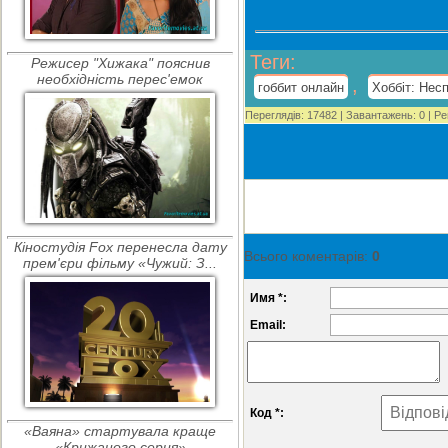
Теги
:
Режисер "Хижака" пояснив
необхідність перес'емок
,
гоббит онлайн
Хоббіт: Нес
Переглядів
:
17482
|
Завантажень
:
0
|
Ре
Кіностудія Fox перенесла дату
Всього коментарів
:
0
прем'єри фільму «Чужий: З...
Имя *:
Email:
Код *:
«Ваяна» стартувала краще
«Крижаного серця»