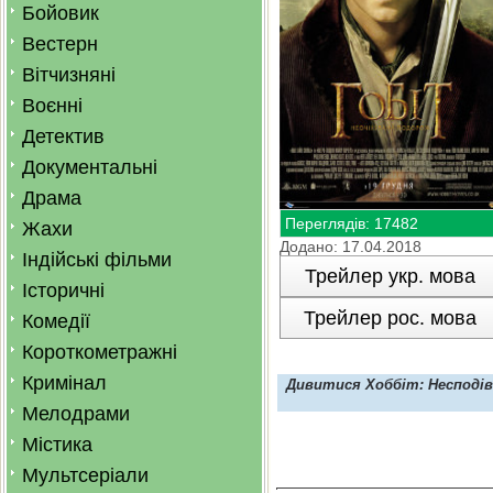
Бойовик
Вестерн
Вітчизняні
Воєнні
Детектив
Документальні
Драма
Переглядів: 17482
Жахи
Додано: 17.04.2018
Індійські фільми
Трейлер укр. мова
Історичні
Трейлер рос. мова
Комедії
Короткометражні
Кримінал
Дивитися Хоббіт: Несподів
Мелодрами
Містика
Мультсеріали