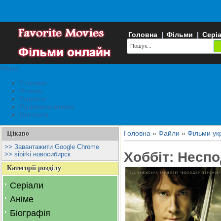
Головна
|
Фільми
|
Сері
Меню
Головна
Фільми
Серіали
Правовласникам
Контакти
Головна
»
Файли
»
Фільми ук
Цікаво
>> Завантажити Google Chrome
Хоббіт: Несп
>> sibirki новосибирск
Категорії розділу
Серіали
Аніме
Біографія