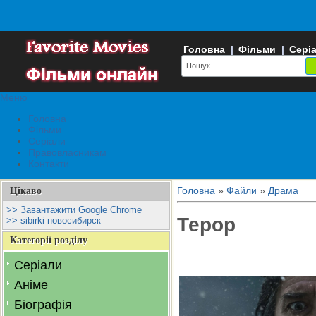
Головна
|
Фільми
|
Сері
Меню
Головна
Фільми
Серіали
Правовласникам
Контакти
Головна
»
Файли
»
Драма
Цікаво
>> Завантажити Google Chrome
Терор
>> sibirki новосибирск
Категорії розділу
Серіали
Аніме
Біографія