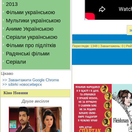
2013
Фільми українською
Мультики українською
Аниме Українською
з
Серіали українською
Фільми про підлітків
Переглядів
:
1348
|
Завантажень
:
0
|
Рей
Радянські фільми
Серіали
Цікаво
>> Завантажити Google Chrome
>> sibirki новосибирск
Кіно Новини
Друге весілля