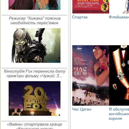
Спартак
Флейшман 
Режисер "Хижака" пояснив
необхідність перес'емок
Кіностудія Fox перенесла дату
прем'єри фільму «Чужий: З...
Час Циган
Я обслуго
англійсько
короля
«Ваяна» стартувала краще
«Крижаного серця»