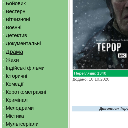
Бойовик
Вестерн
Вітчизняні
Воєнні
Детектив
Документальні
Драма
Жахи
Індійські фільми
Переглядів: 1348
Історичні
Додано: 10.10.2020
Комедії
Короткометражні
Кримінал
Мелодрами
Дивитися Теро
Містика
Мультсеріали