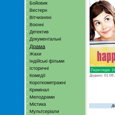
Бойовик
Вестерн
Вітчизняні
Воєнні
Детектив
Документальні
Драма
Жахи
Індійські фільми
Історичні
Переглядів: 1
Комедії
Додано: 01.08
Короткометражні
Кримінал
Мелодрами
Містика
Д
Мультсеріали