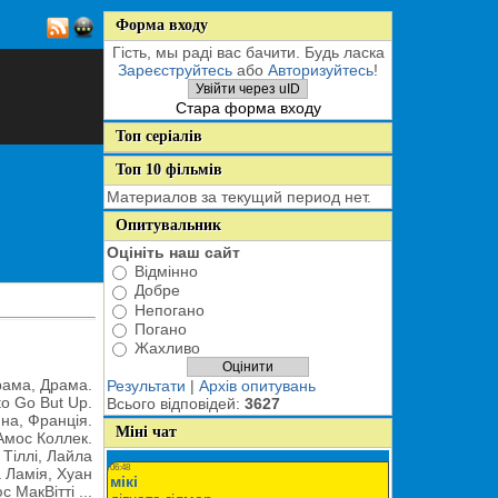
Форма входу
Гість, мы раді вас бачити. Будь ласка
Зареєструйтесь
або
Авторизуйтесь
!
Увійти через uID
Стара форма входу
Топ серіалів
Топ 10 фільмів
Материалов за текущий период нет.
Опитувальник
Оцініть наш сайт
Відмінно
Добре
Непогано
Погано
Жахливо
рама, Драма.
Результати
|
Архів опитувань
o Go But Up.
Всього відповідей:
3627
на, Франція.
Міні чат
Амос Коллек.
 Тіллі, Лайла
а Ламія, Хуан
 МакВітті ...