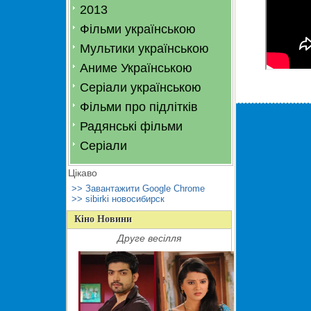
2013
Фільми українською
Мультики українською
Аниме Українською
Серіали українською
Фільми про підлітків
Радянські фільми
Серіали
Цікаво
>> Завантажити Google Chrome
>> sibirki новосибирск
Кіно Новини
Друге весілля