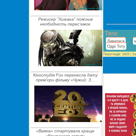
Режисер "Хижака" пояснив
необхідність перес'емок
Теги
:
,
Дивитися
Одрі Тоту
Переглядів
:
1603
|
За
Кіностудія Fox перенесла дату
прем'єри фільму «Чужий: З...
«Ваяна» стартувала краще
«Крижаного серця»