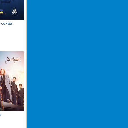
 сонця
а