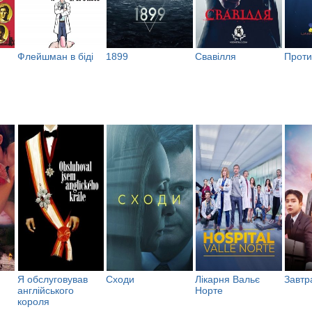
Флейшман в біді
1899
Свавілля
Проти
Я обслуговував
Сходи
Лікарня Вальє
Завтр
англійського
Норте
короля