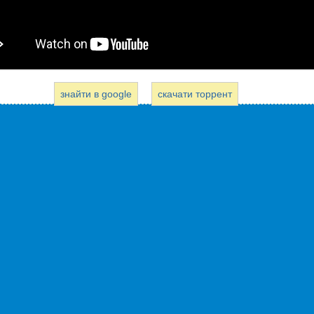
знайти в google
скачати торрент