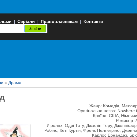
ільми
|
Серіали
|
Правовласникам
|
Контакти
ли
»
Драма
нд
Жанр: Комедія, Мелод
Оригінальна назва: Nowhere t
Країна: США, Німеччи
Режисер: 
У ролях: Одрі Тоту, Джастін Теру, Дженніфер
Робінс, Кеті Куртін, Френк Пеллегріно, Дженн
Карлос Ернандез, Брюс