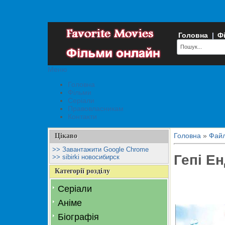
Головна
|
Ф
Меню
Головна
Фільми
Серіали
Правовласникам
Контакти
Головна
»
Фай
Цікаво
>> Завантажити Google Chrome
Гепі Е
>> sibirki новосибирск
Категорії розділу
Серіали
Аніме
Біографія