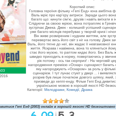
Короткий опис:
Головна героїня фільму «Гепі Енд» юна амбітна 
Валь мріє про кар'єру актриси. Заради цього вона
багато що: кинути сім'ю, друзів і навіть виїхати в і
Слідуючи за своєю мрією, вона потрапляє в Грінвіч
зустрічає Джека. Джек - колишній успішний сценари
уже багато місяців перебуває у творчій кризі і ніч
Він живе розміреним і нудним життям, але зустр
перевертає весь його світ з ніг на голову. Джек з
Валь, його тягне до неї, він жадає її невгамовної енер
життя. Яскрава і навіжена, вона то клянеться йому
стає його музою, то раптом кидає його. Без Валь 
швидко приходить в норму, повертаючись у звичне
рік потому - ось так сюрприз! - На черговій це
нагородження премією «Оскар» сценарист бачить 
яку нагороджують «Оскаром» за роль у фільмі 
603
сценарієм. І тут лунає стукіт у двері ... і виявляєт
.2016
розрив був лише початком довгого шляху, який, 
призведе до хеппі-енду. Фільм Гепі Енд дивити
українською мовою в хорошій якості HD безко
Категорії:
Мелодрами
,
Комедії
,
Драма
ивитися Гепі Енд (2003) онлайн в хорошій якості HD безкоштовно