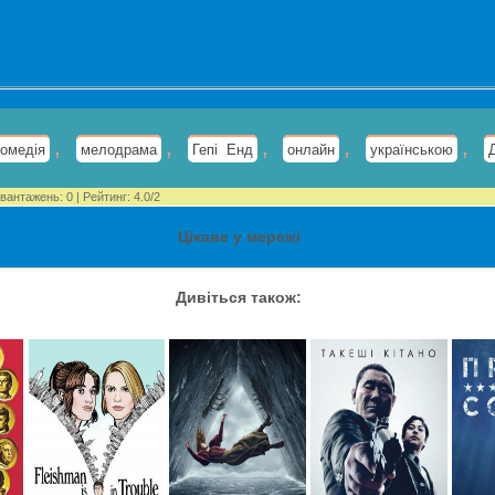
,
,
,
,
,
комедія
мелодрама
Гепі Енд
онлайн
українською
вантажень
:
0
|
Рейтинг
:
4.0
/
2
Цікаве у мережі
Дивіться також: