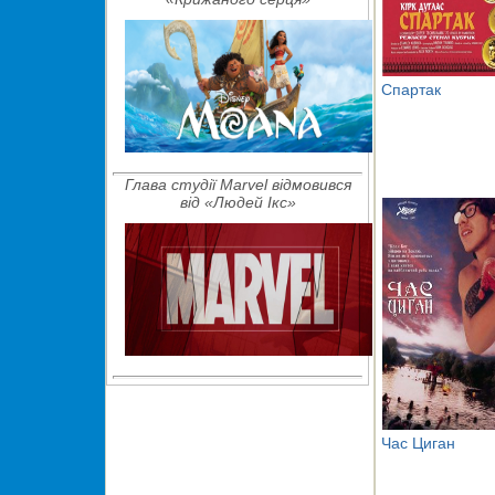
Спартак
Глава студії Marvel відмовився
від «Людей Ікс»
Час Циган