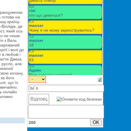
француженка
 готова на
ншу країну.
-Віллідж, де
ст, який ось
ого не пише.
іч з Валь
ачарований
гії і волі до
 в любові і
життя Джека
 русло, але
ремонії
свою кохану,
за його
ься, що їх
звичайно,
сь онлайн
штовно.
200