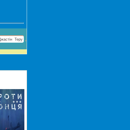
,
Джастін Теру