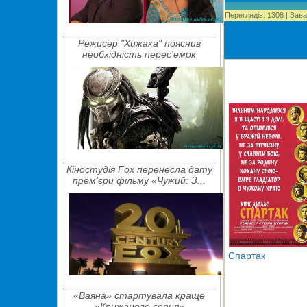
Переглядів
:
1308
|
Зава
Режисер "Хижака" пояснив
необхідність перес'емок
Кіностудія Fox перенесла дату
прем'єри фільму «Чужий: З...
Спартак
«Ваяна» стартувала краще
«Крижаного серця»