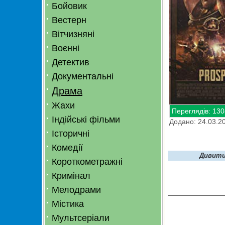
Бойовик
Вестерн
Вітчизняні
Воєнні
Детектив
Документальні
Драма
Жахи
Переглядів: 130
Індійські фільми
Додано: 24.03.2
Історичні
Комедії
Дивити
Короткометражні
Кримінал
Мелодрами
Містика
Мультсеріали