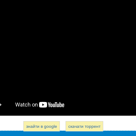
знайти в google
скачати торрент