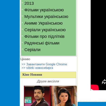
2013
Фільми українською
Мультики українською
Аниме Українською
Серіали українською
Фільми про підлітків
Радянські фільми
Серіали
Цікаво
>> Завантажити Google Chrome
>> sibirki новосибирск
Кіно Новини
Друге весілля