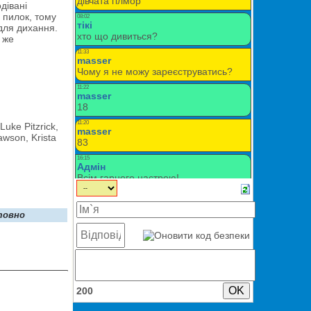
дівані
 пилок, тому
для дихання.
 же
uke Pitzrick,
wson, Krista
товно
200