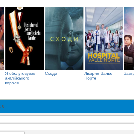
Я обслуговував
Сходи
Лікарня Вальє
Завт
англійського
Норте
короля
:
0