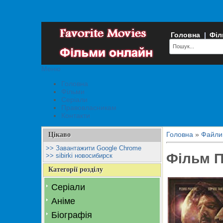
Головна
|
Філ
Меню
Головна
Фільми
Серіали
Правовласникам
Контакти
Головна
»
Файли
Цікаво
>> Завантажити Google Chrome
Фільм П
>> sibirki новосибирск
Категорії розділу
Серіали
Аніме
Біографія