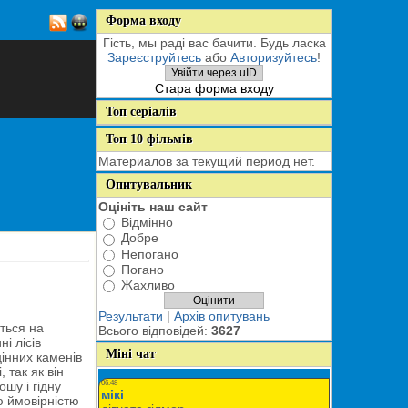
Форма входу
Гість, мы раді вас бачити. Будь ласка
Зареєструйтесь
або
Авторизуйтесь
!
Увійти через uID
Стара форма входу
Топ серіалів
Топ 10 фільмів
Материалов за текущий период нет.
Опитувальник
Оцініть наш сайт
Відмінно
Добре
Непогано
Погано
Жахливо
Результати
|
Архів опитувань
ються на
Всього відповідей:
3627
і лісів
Міні чат
цінних каменів
 так як він
ошу і гідну
ою ймовірністю