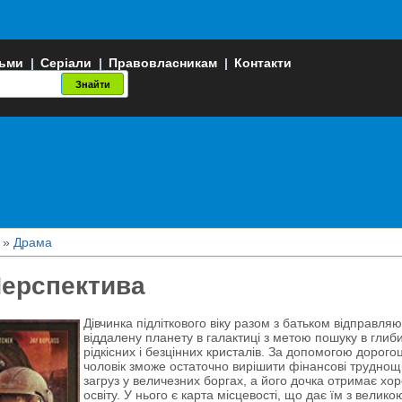
ьми
|
Серіали
|
Правовласникам
|
Контакти
»
Драма
ерспектива
Дівчинка підліткового віку разом з батьком відправля
віддалену планету в галактиці з метою пошуку в глибин
рідкісних і безцінних кристалів. За допомогою дорого
чоловік зможе остаточно вирішити фінансові труднощі,
загруз у величезних боргах, а його дочка отримає хор
освіту. У нього є карта місцевості, що дає їм з велик