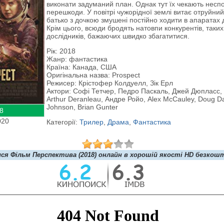
виконати задуманий план. Однак тут їх чекають неспо
перешкоди. У повітрі чужорідної землі витає отруйний
батько з дочкою змушені постійно ходити в апаратах 
Крім цього, всюди бродять натовпи конкурентів, таких
дослідників, бажаючих швидко збагатитися.
Рік: 2018
Жанр: фантастика
Країна: Канада, США
Оригінальна назва: Prospect
Режисер: Крістофер Колдуелл, Зік Ерл
Актори: Софі Тетчер, Педро Паскаль, Джей Дюпласс, L
Arthur Deranleau, Андре Ройо, Alex McCauley, Doug Da
Johnson, Brian Gunter
8
020
Категорії:
Трилер
,
Драма
,
Фантастика
ся Фільм Перспектива (2018) онлайн в хорошій якості HD безкош