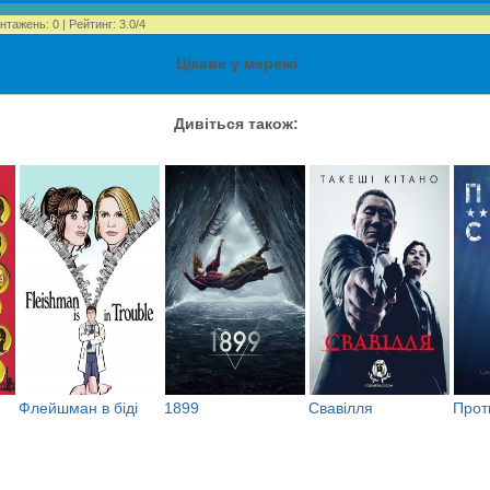
нтажень
:
0
|
Рейтинг
:
3.0
/
4
Цікаве у мережі
Дивіться також:
Флейшман в біді
1899
Свавілля
Прот