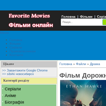
Головна
|
Фільми
|
Сері
Меню
Головна
Фільми
Серіали
Правовласникам
Контакти
Головна
»
Файли
»
Драма
Цікаво
>> Завантажити Google Chrome
Фільм Дорожн
>> sibirki новосибирск
Категорії розділу
Серіали
Аніме
Біографія