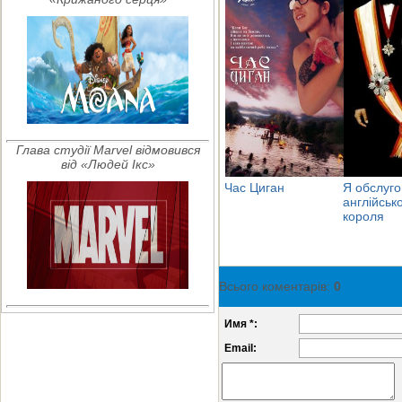
Глава студії Marvel відмовився
від «Людей Ікс»
Час Циган
Я обслуго
англійськ
короля
Всього коментарів
:
0
Имя *:
Email: