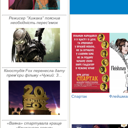
Режисер "Хижака" пояснив
необхідність перес'емок
Кіностудія Fox перенесла дату
прем'єри фільму «Чужий: З...
Спартак
Флейшман 
«Ваяна» стартувала краще
«Крижаного серця»