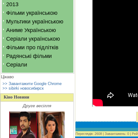
2013
Фільми українською
Мультики українською
Аниме Українською
Серіали українською
Фільми про підлітків
Радянські фільми
Серіали
Цікаво
>> Завантажити Google Chrome
>> sibirki новосибирск
Кіно Новини
Друге весілля
Переглядів
:
2608
|
Завантажень
:
0
|
Рей