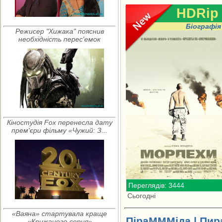
HDRip
Біографія
Режисер "Хижака" пояснив
необхідність перес'емок
Кіностудія Fox перенесла дату
прем'єри фільму «Чужий: З...
Переглядів: 3444
Сьогодні
«Ваяна» стартувала краще
ПіраМММіда | Пир
«Крижаного серця»