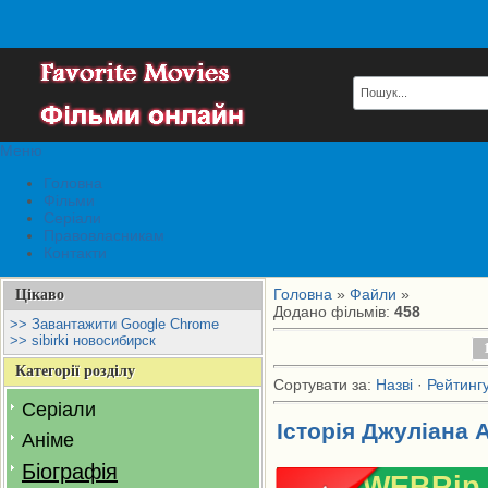
Меню
Головна
Фільми
Серіали
Правовласникам
Контакти
Головна
»
Файли
»
Цікаво
Додано фільмів
:
458
>> Завантажити Google Chrome
>> sibirki новосибирск
Категорії розділу
Сортувати за
:
Назві
·
Рейтинг
Серіали
Історія Джуліана 
Аніме
Біографія
WEBRip