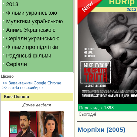
HDRip
2013
2013
Фільми українською
Мультики українською
Аниме Українською
Серіали українською
Фільми про підлітків
Радянські фільми
Серіали
Цікаво
>> Завантажити Google Chrome
>> sibirki новосибирск
Кіно Новини
Друге весілля
Переглядів: 1893
Сьогодні
Морпiхи (2005)