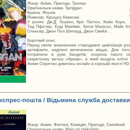
Жанр: Аніме, Пригоди, Трилер.
Оригінальна назва: Spriggan.
Країна: Японія
Режисер: Хіроцугу Кавасакі.
У ролях: Дж.Д. Хоукінс, Кріс Паттон, Кевін Корн,
Тед Пфістер, Енді МакАвін, Келлі Манісон, Майк К
Спенсер, Джон Пол Шепард, Джон Свейзі ...
Короткий опис:
Перед своїм зникненням стародавня цивілізація роз
артефакти, наділені величезною міццю. Для тог
потрапили в руки бандитів, охорона такого с
секретному загону «Аркам», в який входять елітні б
Аніме Спригган дивитись онлайн в хорошій якості HD
кспрес-пошта / Відьмина служба доставки 
Аніме
Жанр: Аніме, Фентезі, Комедія, Пригоди, Сімейний.
Оригінальна назва: Majo no takkyûbin.