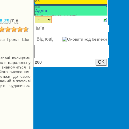
Джош Грелл, Шон
озпачі вулицями
200
яє в паралельну
 знайомиться з
його виховання.
ується до свого
учений в жахливі
Дитя чудовиська