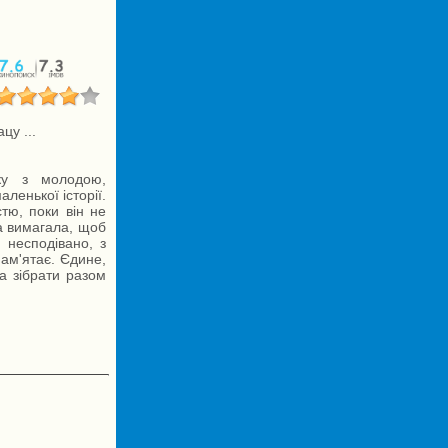
цу ...
ку з молодою,
аленької історії.
стю, поки він не
а вимагала, щоб
 несподівано, з
ам'ятає. Єдине,
а зібрати разом