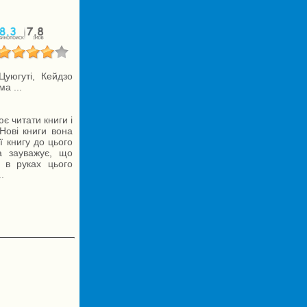
Цуюгуті, Кейдзо
а ...
є читати книги і
Нові книги вона
ї книгу до цього
а зауважує, що
и в руках цього
.