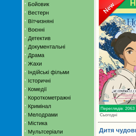
H
Бойовик
Вестерн
Вітчизняні
Воєнні
Детектив
Документальні
Драма
Жахи
Індійські фільми
Історичні
Комедії
Короткометражні
Кримінал
Переглядів: 2063
Мелодрами
Сьогодні
Містика
Дитя чудов
Мультсеріали