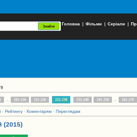
Головна
|
Фільми
|
Серіали
|
Пр
79
...
...
0
201-210
211-220
221-230
231-240
241-250
261-270
і
·
Рейтингу
·
Коментарям
·
Переглядам
 (2015)