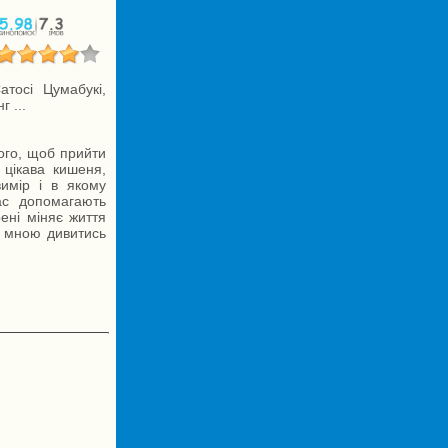
тосі Цумабукі,
 ...
ього, щоб прийти
 цікава кишеня,
вимір і в якому
час допомагають
ені міняє життя
і мною дивитись