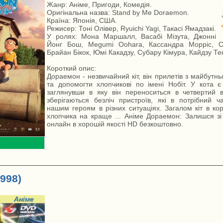
Жанр: Аніме, Пригоди, Комедія.
Оригінальна назва: Stand by Me Doraemon.
Країна: Японія, США.
Режисер: Тоні Олівер, Ryuichi Yagi, Такасі Ямадзакі.
У ролях: Мона Маршалл, Васабі Мізута, Джонні
Йонг Бош, Megumi Oohara, Кассандра Морріс, Са
Брайан Бікок, Юмі Какадзу, Субару Кімура, Кайдзу Тенг
Короткий опис:
Дораемон - незвичайний кіт, він прилетів з майбутн
та допомогти хлопчикові по імені Нобіт. У кота є
заглянувши в яку він переноситься в четвертий 
зберігаються безліч пристроїв, які в потрібний 
нашим героям в різних ситуаціях. Загалом кіт в кор
хлопчика на краще ... Аніме Дораемон: Залишся з
онлайн в хорошій якості HD безкоштовно.
998)
Аніме