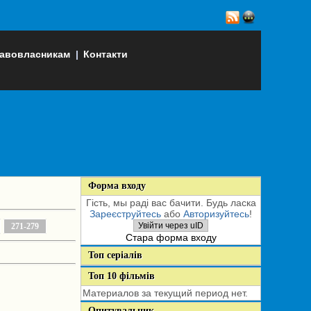
авовласникам
|
Контакти
Форма входу
Гість, мы раді вас бачити. Будь ласка
Зареєструйтесь
або
Авторизуйтесь
!
Увійти через uID
271-279
Стара форма входу
Топ серіалів
Топ 10 фільмів
Материалов за текущий период нет.
Опитувальник