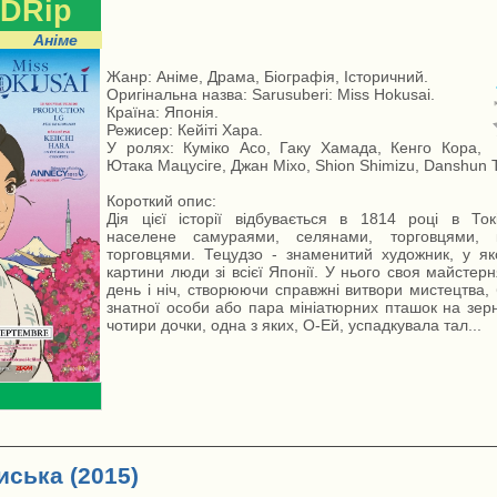
DRip
Аніме
Жанр: Аніме, Драма, Біографія, Історичний.
Оригінальна назва: Sarusuberi: Miss Hokusai.
Країна: Японія.
Режисер: Кейіті Хара.
У ролях: Куміко Асо, Гаку Хамада, Кенго Кора,
Ютака Мацусіге, Джан Міхо, Shion Shimizu, Danshun T
Короткий опис:
Дія цієї історії відбувається в 1814 році в Ток
населене самураями, селянами, торговцями, к
торговцями. Тецудзо - знаменитий художник, у я
картини люди зі всієї Японії. У нього своя майстер
день і ніч, створюючи справжні витвори мистецтва,
знатної особи або пара мініатюрних пташок на зерн
чотири дочки, одна з яких, О-Ей, успадкувала тал...
иська (2015)