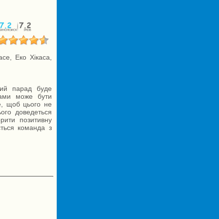
се, Еко Хікаса,
кий парад буде
гами може бути
е, щоб цього не
ього доведеться
орити позитивну
ться команда з