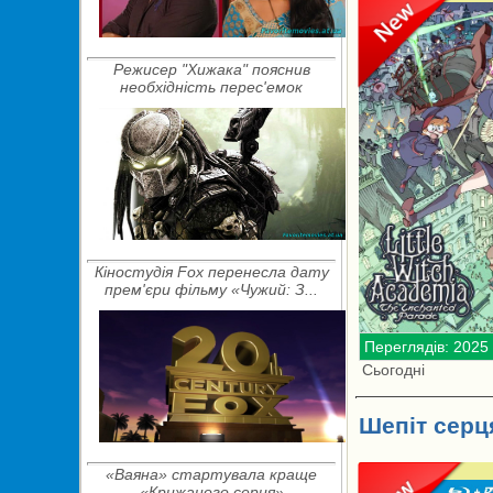
Режисер "Хижака" пояснив
необхідність перес'емок
Кіностудія Fox перенесла дату
прем'єри фільму «Чужий: З...
Переглядів: 2025
Сьогодні
Шепіт серця
«Ваяна» стартувала краще
«Крижаного серця»