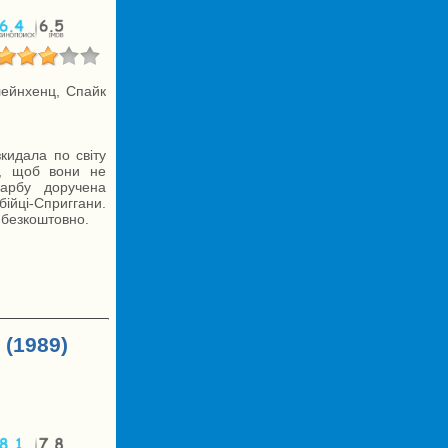
лейнхенц, Спайк
кидала по світу
о, щоб вони не
карбу доручена
ійці-Сприггани.
 безкоштовно.
(1989)