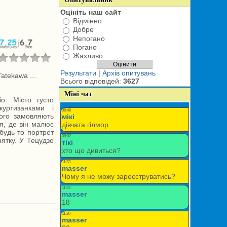
Оцініть наш сайт
Відмінно
Добре
Непогано
Погано
Жахливо
Результати
|
Архів опитувань
atekawa ...
Всього відповідей:
3627
Міні чат
іо. Місто густо
уртизанками і
кого замовляють
ня, де він малює
 будь то портрет
ятку. У Тецудзо