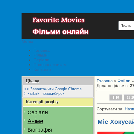
Меню
Головна
Фільми
Серіали
Правовласникам
Контакти
Головна
»
Файли
»
Цікаво
Додано фільмів
:
2
>> Завантажити Google Chrome
>> sibirki новосибирск
1-10
11-2
Категорії розділу
Сортувати за
:
Назв
Серіали
Аніме
Міс Хокусай
Біографія