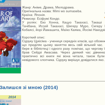
Жанр: Аніме, Драма, Мелодрама.
Оригінальна назва: Mimi wo sumaseba.
Країна: Японія.
Режисер: Есіфумі Кондо.
У ролях: Еко Хонна, Кацуо Такахасі, Такаші
Тачібана, Иссей Такахасі, Шигеру Муро, Сигеру 
Кобаясі, йорі Йамашита, Маїко Каяма, Йосімі Накодзім
Короткий опис:
Сідзуку Цукісіма - учениця середніх класів, що обожню
що приділяє цьому заняттю весь свій вільний час. 
бере в бібліотеці і одного разу помічає, що чергову ї
брав Сейдзі Амасава. Через деякий час дівчинк
практично всі книги які вона читала, також бул
невідомого хлопчика. Сідзуку вирішує довідатися яко..
Залишся зі мною (2014)
2014