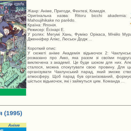
Жанр: Аніме, Пригоди, Фентезі, Комедія.
Оригінальна назва: Ritoru bicchi akademia:
Mahoujihikake no parêdo.
Країна: Японія.
Режисер: Ёсінарі Е.
У ролях: Мегумі Хань, Фуміко Орікаса, Мічійо Мура
Дженніфер Алікс, Люсьєн Додж ...
Короткий опис:
У сюжеті аніме Академія відьмочок 2: Чаклунсь
розказано про Акко, яка разом зі своїми подру
виключена з академії. Це буде шоком для них. Ал
сталося, можна спокутувати свою провину. Для ц
організувати Чаклунський парад, який зможе ств
атмосферу. Щоб парад був організований, формує
шістьох відьмочок, які і займуться цим. Команда ...
 (1995)
Аніме