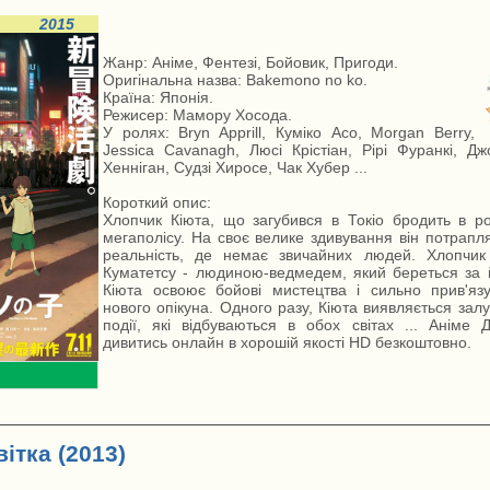
2015
Жанр: Аніме, Фентезі, Бойовик, Пригоди.
Оригінальна назва: Bakemono no ko.
Країна: Японія.
Режисер: Мамору Хосода.
У ролях: Bryn Apprill, Куміко Асо, Morgan Berry,
Jessica Cavanagh, Люсі Крістіан, Рірі Фуранкі, 
Хенніган, Судзі Хиросе, Чак Хубер ...
Короткий опис:
Хлопчик Кіюта, що загубився в Токіо бродить в р
мегаполісу. На своє велике здивування він потрапл
реальність, де немає звичайних людей. Хлопчик
Куматетсу - людиною-ведмедем, який береться за 
Кіюта освоює бойові мистецтва і сильно прив'яз
нового опікуна. Одного разу, Кіюта виявляється зал
події, які відбуваються в обох світах ... Аніме 
дивитись онлайн в хорошій якості HD безкоштовно.
ітка (2013)