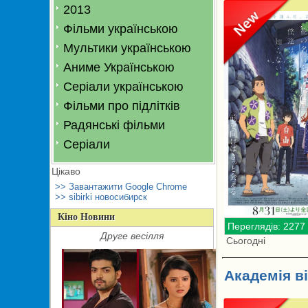
2013
Фільми українською
Мультики українською
Аниме Українською
Серіали українською
Фільми про підлітків
Радянські фільми
Серіали
Цікаво
>> Завантажити Google Chrome
>> sibirki новосибирск
Кіно Новини
Переглядів: 2277
Друге весілля
Сьогодні
Академія в