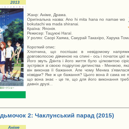
2013
Жанр: Аніме, Драма.
Оригінальна назва: Ano hi mita hana no namae wo
bokutachi wa mada shiranai.
Країна: Японія.
Режисер: Тацуюкі Нагаї.
У ролях: Саорі Хаяма, Сакурай Такахіро, Харука Тома
Короткий опис:
Хлопчина, що поспішає в невідомому напрям
довговолосою дівчиною на спині - ось і початок цієї м
Його звуть Дзінта і його життя було цілковитою сірі
зустрівся зі своєю подругою дитинства - Менмою, як
він виконав її бажання. Але чому Менма з'явилася
нізвідки? Яке ж це бажання? Цього вона й сама не п
що вона знає - це те, що для його виконання треб
давніх друзі...
ідьмочок 2: Чаклунський парад (2015)
Аніме