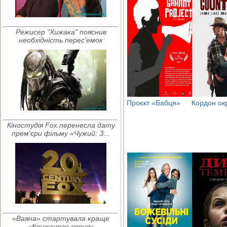
Режисер "Хижака" пояснив
необхідність перес'емок
Проєкт «Бабця»
Кордон ок
Кіностудія Fox перенесла дату
прем'єри фільму «Чужий: З...
«Ваяна» стартувала краще
«Крижаного серця»