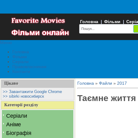
Головна
|
Фільми
|
Сері
Меню
Головна
Фільми
Серіали
Правовласникам
Контакти
Головна
»
Файли
»
2017
Цікаво
>> Завантажити Google Chrome
Таємне життя
>> sibirki новосибирск
Категорії розділу
Серіали
Аніме
Біографія