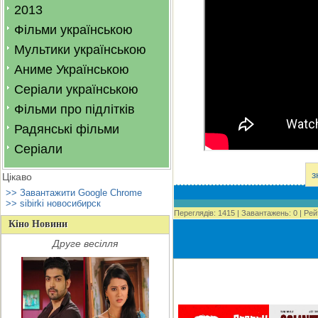
2013
Фільми українською
Мультики українською
Аниме Українською
Серіали українською
Фільми про підлітків
Радянські фільми
Серіали
з
Цікаво
>> Завантажити Google Chrome
>> sibirki новосибирск
Переглядів
:
1415
|
Завантажень
:
0
|
Рей
Кіно Новини
Друге весілля