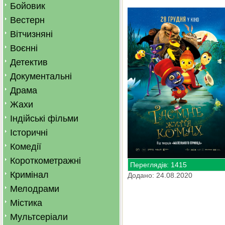
Бойовик
Вестерн
Вітчизняні
Воєнні
Детектив
Документальні
Драма
Жахи
Індійські фільми
Історичні
Комедії
Короткометражні
Переглядів: 1415
Кримінал
Додано: 24.08.2020
Мелодрами
Містика
Мультсеріали