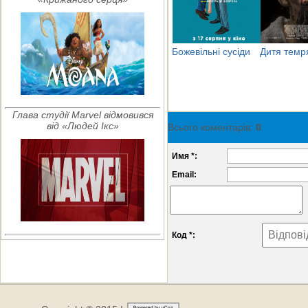
Божевільні сусіди
Дитя темр
Глава студії Marvel відмовився
від «Людей Ікс»
Всього коментарів
:
0
Имя *:
Email:
Код *: