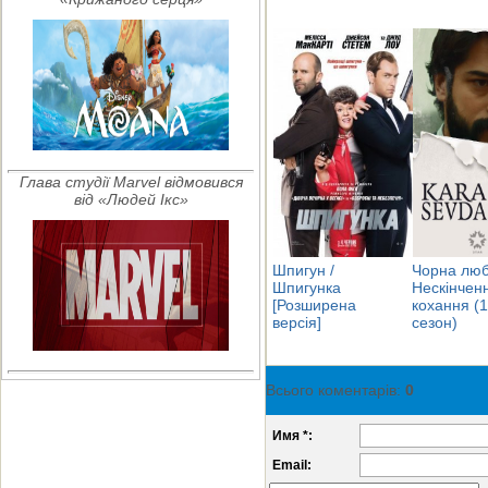
Глава студії Marvel відмовився
від «Людей Ікс»
Шпигун /
Чорна люб
Шпигунка
Нескінчен
[Розширена
кохання (1
версія]
сезон)
Всього коментарів
:
0
Имя *:
Email: