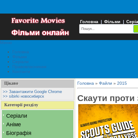
Головна
|
Фільми
|
Сері
Меню
Головна
Фільми
Серіали
Правовласникам
Контакти
Головна
»
Файли
»
2015
Цікаво
>> Завантажити Google Chrome
Скаути проти 
>> sibirki новосибирск
Категорії розділу
Серіали
Аніме
Біографія