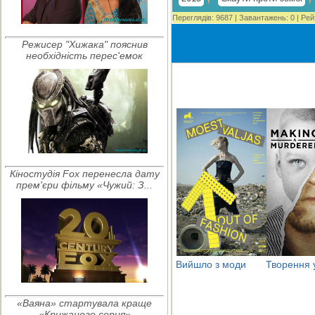
Переглядів
:
9687
|
Завантажень
:
0
|
Рей
Режисер "Хижака" пояснив
необхідність перес'емок
Кіностудія Fox перенесла дату
прем'єри фільму «Чужий: З...
Вийшло з моди
Творення 
«Ваяна» стартувала краще
«Крижаного серця»