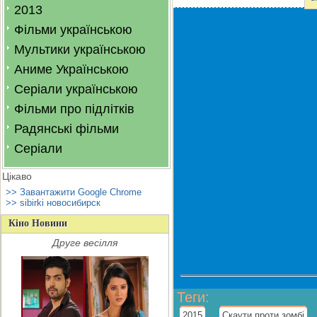
2013
Фільми українською
Мультики українською
Аниме Українською
Серіали українською
Фільми про підлітків
Радянські фільми
Серіали
Цікаво
>> Завантажити Google Chrome
>> sibirki новосибирск
Кіно Новини
Друге весілля
Теги
:
,
2015
Скаути проти зомбі