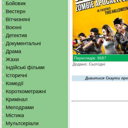
Бойовик
Вестерн
Вітчизняні
Воєнні
Детектив
Документальні
Драма
Переглядів: 9687
Жахи
Додано: Сьогодні
Індійські фільми
Історичні
Дивитися Скаути прот
Комедії
Короткометражні
Кримінал
Мелодрами
Містика
Мультсеріали