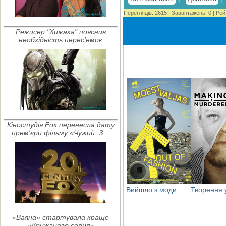
Переглядів
:
2615
|
Завантажень
:
0
|
Рей
Режисер "Хижака" пояснив
необхідність перес'емок
Кіностудія Fox перенесла дату
прем'єри фільму «Чужий: З...
Вийшло з моди
Творення 
«Ваяна» стартувала краще
«Крижаного серця»