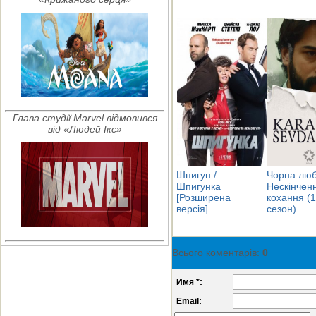
Глава студії Marvel відмовився
від «Людей Ікс»
Шпигун /
Чорна люб
Шпигунка
Нескінчен
[Розширена
кохання (1
версія]
сезон)
Всього коментарів
:
0
Имя *:
Email: