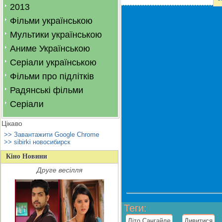
2013
Фільми українською
Мультики українською
Аниме Українською
Серіали українською
Фільми про підлітків
Радянські фільми
Серіали
Цікаво
>> Завантажити Google Chrome
>> sibirki новосибирск
Кіно Новини
Друге весілля
Теги
:
,
Літо Сангайле
Дивитися