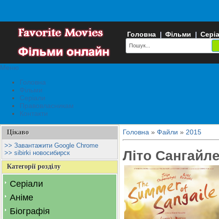
Головна
|
Фільми
|
Сері
Меню
Головна
Фільми
Серіали
Правовласникам
Контакти
Головна
»
Файли
»
2015
Цікаво
>> Завантажити Google Chrome
Літо Сангайл
>> sibirki новосибирск
Категорії розділу
Серіали
Аніме
Біографія