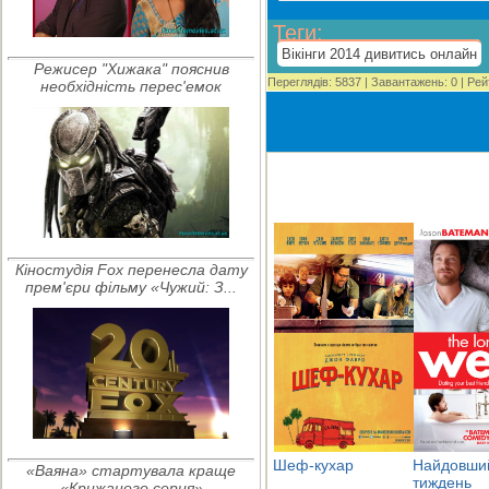
Теги
:
Вікінги 2014 дивитись онлайн
Режисер "Хижака" пояснив
Переглядів
:
5837
|
Завантажень
:
0
|
Рей
необхідність перес'емок
Кіностудія Fox перенесла дату
прем'єри фільму «Чужий: З...
Шеф-кухар
Найдовши
«Ваяна» стартувала краще
тиждень
«Крижаного серця»