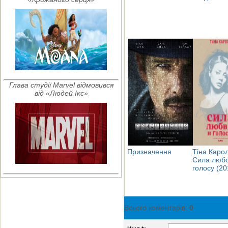
Глава студії Marvel відмовився
від «Людей Ікс»
Призначення
Тіна Карол
Сила любо
голосу (20
Всього коментарів
:
0