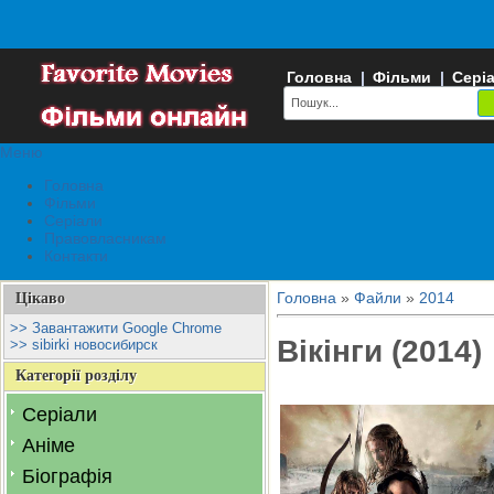
Головна
|
Фільми
|
Сері
Меню
Головна
Фільми
Серіали
Правовласникам
Контакти
Головна
»
Файли
»
2014
Цікаво
>> Завантажити Google Chrome
Вікінги (2014)
>> sibirki новосибирск
Категорії розділу
Серіали
Аніме
Біографія