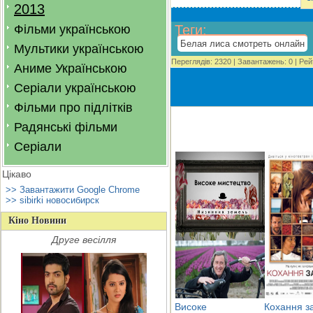
2013
Фільми українською
Теги
:
Белая лиса смотреть онлайн
Мультики українською
Переглядів
:
2320
|
Завантажень
:
0
|
Рей
Аниме Українською
Серіали українською
Фільми про підлітків
Радянські фільми
Серіали
Цікаво
>> Завантажити Google Chrome
>> sibirki новосибирск
Кіно Новини
Друге весілля
Високе
Кохання з