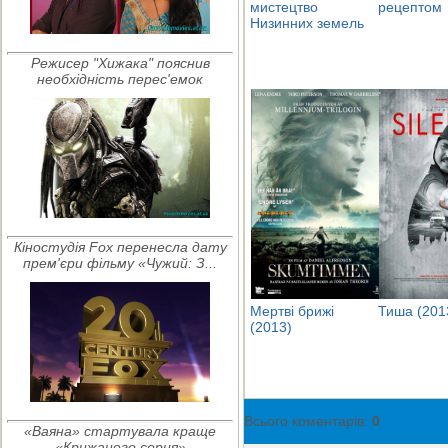
мистецтво
рецептом
Низинних земель
Режисер "Хижака" пояснив
необхідність перес'емок
Кіностудія Fox перенесла дату
прем'єри фільму «Чужий: З...
Мертві брижі
Тиша (201
(2013)
Всього коментарів
:
0
«Ваяна» стартувала краще
«Крижаного серця»