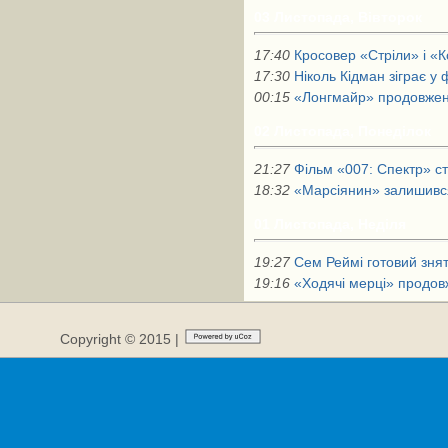
03 Листопада, Вівторок
17:40
Кросовер «Стріли» і «
17:30
Ніколь Кідман зіграє у 
00:15
«Лонгмайр» продовжено
02 Листопада, Понеділок
21:27
Фільм «007: Спектр» с
18:32
«Марсіянин» залишився
01 Листопада, Неділя
19:27
Сем Реймі готовий зня
19:16
«Ходячі мерці» продов
Copyright © 2015 |