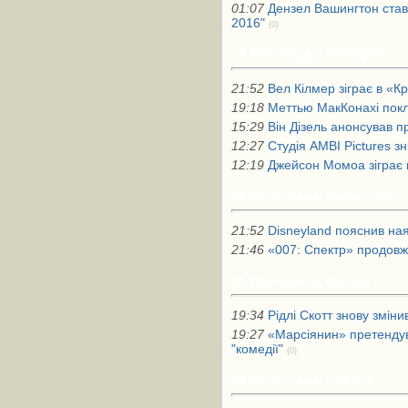
01:07
Дензел Вашингтон ста
2016"
(0)
17 Листопада, Вівторок
21:52
Вел Кілмер зіграє в «К
19:18
Меттью МакКонахі покл
15:29
Він Дізель анонсував 
12:27
Студія AMBI Pictures 
12:19
Джейсон Момоа зіграє го
16 Листопада, Понеділок
21:52
Disneyland пояснив ная
21:46
«007: Спектр» продов
15 Листопада, Неділя
19:34
Рідлі Скотт знову змін
19:27
«Марсіянин» претендува
"комедії"
(0)
14 Листопада, Субота