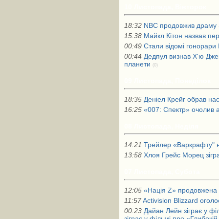
10 Листопада, Вівторок
18:32
NBC продовжив драму 
15:38
Майкл Кітон назвав пер
00:49
Стали відомі гонорари
00:44
Дедпул визнав Х'ю Дже
планети
(0)
09 Листопада, Понеділок
18:35
Деніел Крейг обрав на
16:25
«007: Спектр» очолив 
08 Листопада, Неділя
14:21
Трейлер «Варкрафту" н
13:58
Хлоя Грейс Морец зігр
07 Листопада, Субота
12:05
«Нація Z» продовжена 
11:57
Activision Blizzard огол
00:23
Дайан Лейн зіграє у фі
зіграє у фільмі про «Глибокій