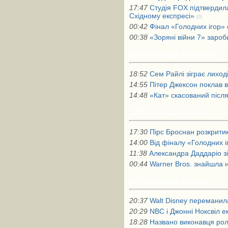
17:47
Студія FOX підтвердила
Східному експресі»
(0)
00:42
Фінал «Голодних ігор» 
00:38
«Зоряні війни 7» зароб
20 Листопада, П`ятниця
18:52
Сем Райлі зіграє лиход
14:55
Пітер Джексон поклав в
14:48
«Кат» скасований післ
19 Листопада, Четвер
17:30
Пірс Броснан розкрити
14:00
Від фіналу «Голодних і
11:38
Александра Даддаріо з
00:44
Warner Bros. знайшла 
18 Листопада, Середа
20:37
Walt Disney переманил
20:29
NBC і Джонні Ноксвіл е
18:28
Названо виконавця ролі