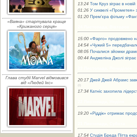
13:24
Том Круз зіграє в новій
01:26
У сиквелі «Прометея» 
01:20
Прем'єра фільму «Фант
«Ваяна» стартувала краще
«Крижаного серця»
24 Листопада, Вівторок
15:00
«Фарго» продовжено на
14:54
«Чужий 5» передбачал
08:05
Почалися зйомки драми
00:44
Анджеліна Джолі зігра
23 Листопада, Понеділок
Глава студії Marvel відмовився
20:17
Джей Джей Абрамс зав
від «Людей Ікс»
(0)
17:34
Катніс захопила лідерс
22 Листопада, Неділя
19:20
«Ріддік» отримає продо
21 Листопада, Субота
17:54
Студія Бреда Пітта екр