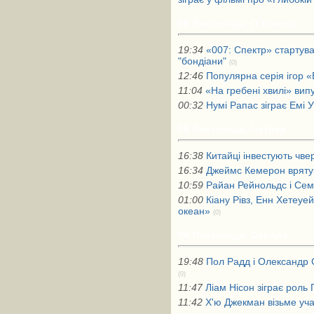
06 Листопада, П`ятниця
19:34
«007: Спектр» стартув
"бондіани"
(0)
12:46
Популярна серія ігор «
11:04
«На гребені хвилі» вип
00:32
Нумі Рапас зіграє Емі 
05 Листопада, Четвер
16:38
Китайці інвестують чв
16:34
Джеймс Кемерон вряту
10:59
Райан Рейнольдс і Сем
01:00
Кіану Рівз, Енн Хетеуе
океан»
(0)
04 Листопада, Середа
19:48
Пол Радд і Олександр 
(0)
11:47
Ліам Нісон зіграє роль 
11:42
Х'ю Джекман візьме уча