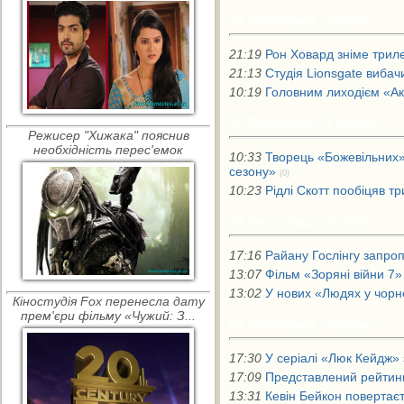
28 Листопада, Субота
21:19
Рон Ховард зніме триле
21:13
Студія Lionsgate вибач
10:19
Головним лиходієм «А
27 Листопада, П`ятниця
Режисер "Хижака" пояснив
необхідність перес'емок
10:33
Творець «Божевільних»
сезону»
(0)
10:23
Рідлі Скотт пообіцяв 
26 Листопада, Четвер
17:16
Райану Гослінгу запро
13:07
Фільм «Зоряні війни 7
13:02
У нових «Людях у чорн
Кіностудія Fox перенесла дату
прем'єри фільму «Чужий: З...
25 Листопада, Середа
17:30
У серіалі «Люк Кейдж»
17:09
Представлений рейтинг
13:31
Кевін Бейкон повертаєт