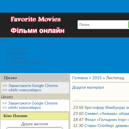
Меню
Головна
Фільми
Серіали
Правовласникам
Контакти
Головна
»
2015
»
Листопад
Цікаво
>> Завантажити Google Chrome
Додати матеріал
>> sibirki новосибирск
30 Листопада, Понеділок
Цікаво
>> Завантажити Google Chrome
23:56
Крістофер МакКуоррі з
>> sibirki новосибирск
23:50
Сиквел «Хижака» обзав
Кіно Новини
18:47
Фінал «Голодних ігор» 
Друге весілля
11:30
Стівен Спілберг дивився