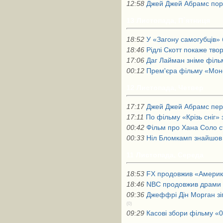
12:58
Джей Джей Абрамс порі
13 Листопада, П`ятниця
18:52
У «Загону самогубців»
18:46
Рідлі Скотт покаже тво
17:06
Даг Лайман зніме філь
00:12
Прем'єра фільму «Монс
12 Листопада, Четвер
17:17
Джей Джей Абрамс пер
17:11
По фільму «Крізь сніг» 
00:42
Фільм про Хана Соло с
00:33
Ніл Бломкамп знайшов 
11 Листопада, Середа
18:53
FX продовжив «Америка
18:46
NBC продовжив драми
09:36
Джеффрі Дін Морган зі
(0)
09:29
Касові збори фільму «