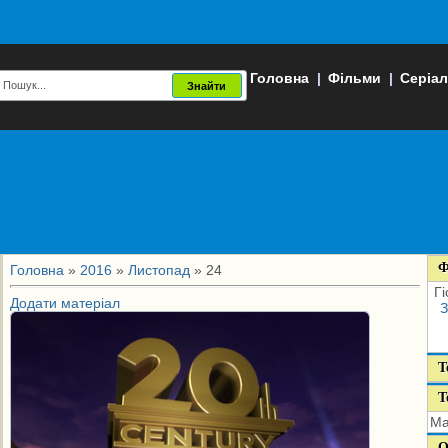
Головна
|
Фільми
|
Серіа
Ф
Головна
»
2016
»
Листопад
»
24
Гі
Додати матеріал
З
Т
Т
Ма
О