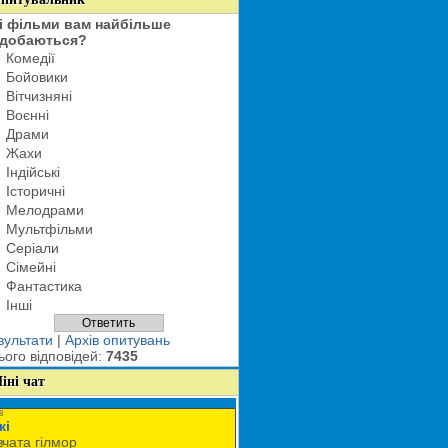
і фільми вам найбільше
добаються?
Комедії
Бойовики
Вітчизняні
Воєнні
Драми
Жахи
Індійські
Історичні
Мелодрами
Мультфільми
Серіали
Сімейні
Фантастика
Інші
зультати
|
Архів опитувань
ього відповідей:
7435
іні чат