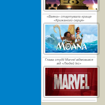
«Ваяна» стартувала краще
«Крижаного серця»
Глава студії Marvel відмовився
від «Людей Ікс»