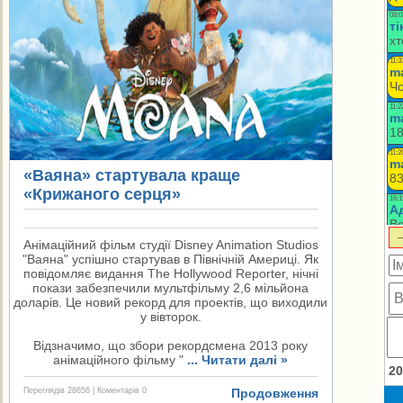
«Ваяна» стартувала краще
«Крижаного серця»
Анімаційний фільм студії Disney Animation Studios
"Ваяна" успішно стартував в Північній Америці. Як
повідомляє видання The Hollywood Reporter, нічні
покази забезпечили мультфільму 2,6 мільйона
доларів. Це новий рекорд для проектів, що виходили
у вівторок.
Відзначимо, що збори рекордсмена 2013 року
анімаційного фільму "
...
Читати далі »
20
Переглядів 28656 | Коментарів 0
Продовження