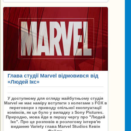
Глава студії Marvel відмовився від
«Людей Ікс»
У доступному для огляду майбутньому студія
Marvel не має наміру вступати з колегами з FOX в
переговори з приводу спільної експлуатації
коміксів, як це було у випадку з Sony Pictures.
Природно, мова йде в першу чергу про "Людей
Ікс". Про це розповів в розлогому інтерв'ю
виданню Variety глава Marvel Studios Кевін