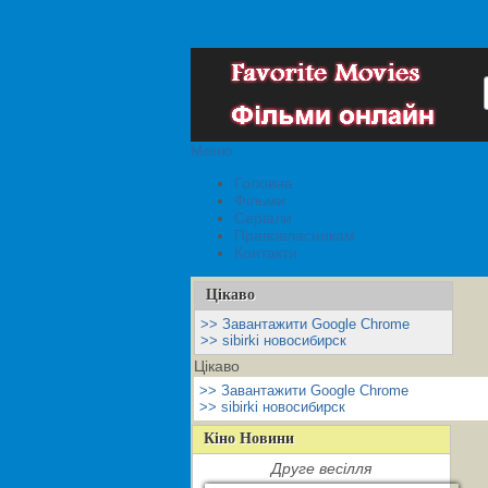
Меню
Головна
Фільми
Серіали
Правовласникам
Контакти
Цікаво
>> Завантажити Google Chrome
>> sibirki новосибирск
Цікаво
>> Завантажити Google Chrome
>> sibirki новосибирск
Кіно Новини
Друге весілля