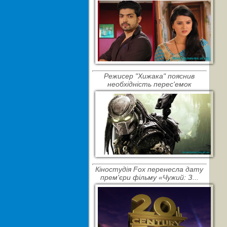
Режисер "Хижака" пояснив
необхідність перес'емок
Кіностудія Fox перенесла дату
прем'єри фільму «Чужий: З...