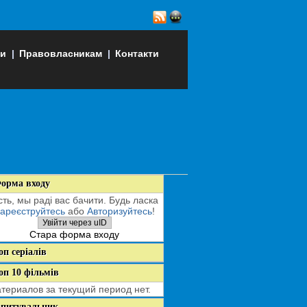
ли
|
Правовласникам
|
Контакти
орма входу
сть, мы раді вас бачити. Будь ласка
ареєструйтесь
або
Авторизуйтесь
!
Увійти через uID
Стара форма входу
оп серіалів
оп 10 фільмів
териалов за текущий период нет.
питувальник