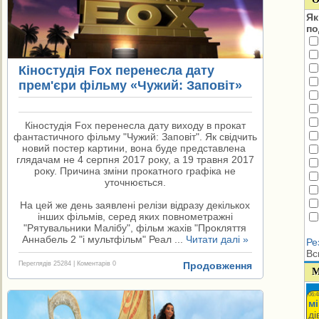
Як
по
Кіностудія Fox перенесла дату
прем'єри фільму «Чужий: Заповіт»
Кіностудія Fox перенесла дату виходу в прокат
фантастичного фільму "Чужий: Заповіт". Як свідчить
новий постер картини, вона буде представлена ​​
глядачам не 4 серпня 2017 року, а 19 травня 2017
року. Причина зміни прокатного графіка не
уточнюється.
На цей же день заявлені релізи відразу декількох
інших фільмів, серед яких повнометражні
"Рятувальники Малібу", фільм жахів "Прокляття
Аннабель 2 "і мультфільм" Реал
...
Читати далі »
Ре
Вс
Переглядів 25284 | Коментарів 0
Продовження
М