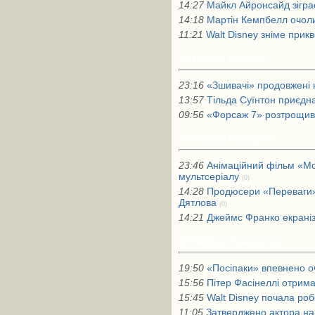
14:27
Майкл Айронсайд зігра
14:18
Мартін Кемпбелл очол
11:21
Walt Disney зніме прик
15 Липня, Середа
23:16
«Зшивачі» продовжені 
13:57
Тільда ​​Суїнтон приєд
09:56
«Форсаж 7» розтрощив
14 Липня, Вівторок
23:46
Анімаційний фільм «Мо
мультсеріалу
(0)
14:28
Продюсери «Переваги» 
Дятлова
(0)
14:21
Джеймс Франко екраніз
13 Липня, Понеділок
19:50
«Посіпаки» впевнено 
15:56
Пітер Фасінеллі отрима
15:45
Walt Disney почала р
11:05
Затверджено актора на 