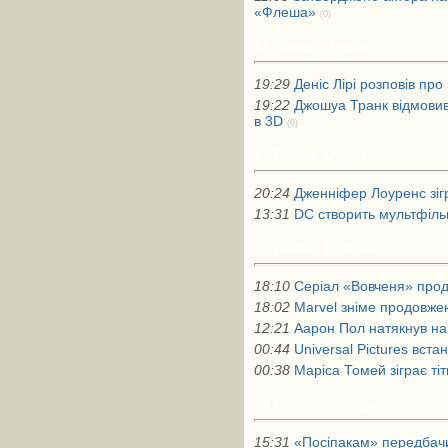
«Флеша»
(0)
12 Липня, Неділя
19:29
Деніс Лірі розповів пр
19:22
Джошуа Транк відмовив
в 3D
(0)
11 Липня, Субота
20:24
Дженніфер Лоуренс зігр
13:31
DC створить мультфіл
10 Липня, П`ятниця
18:10
Серіал «Вовченя» про
18:02
Marvel зніме продовже
12:21
Аарон Пол натякнув на
00:44
Universal Pictures вст
00:38
Маріса Томей зіграє ті
08 Липня, Середа
15:31
«Посіпакам» передбачи