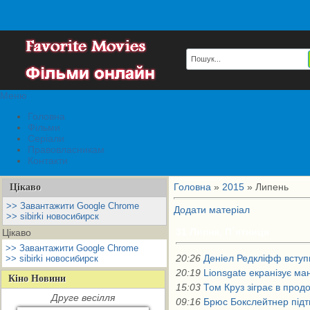
Меню
Головна
Фільми
Серіали
Правовласникам
Контакти
Головна
»
2015
»
Липень
Цікаво
>> Завантажити Google Chrome
Додати матеріал
>> sibirki новосибирск
31 Липня, П`ятниця
Цікаво
>> Завантажити Google Chrome
20:26
Деніел Редкліфф вступ
>> sibirki новосибирск
20:19
Lionsgate екранізує ма
Кіно Новини
15:03
Том Круз зіграє в про
Друге весілля
09:16
Брюс Бокслейтнер підт