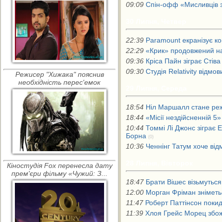
09:09
Спін-офф «Мисливців 
30 Липня, Четвер
22:39
Paramount екранізує ко
22:29
«Крик» продовжений на
09:36
Кріса Пайн зіграє Стів
09:30
Студія Relativity відмо
Режисер "Хижака" пояснив
необхідність перес'емок
29 Липня, Середа
18:54
Ніл Маршалл стане ре
18:44
«Місії нездійсненній 5
10:44
Томмі Лі Джонс зіграє
Борна
(0)
10:36
Ченнінг Татум хоче від
28 Липня, Вівторок
Кіностудія Fox перенесла дату
прем'єри фільму «Чужий: З...
18:47
Брати Вішес візьмуться
12:00
Морган Фріман зніметь
11:47
Роберт Паттінсон поки
11:39
Хлоя Грейс Морец збож