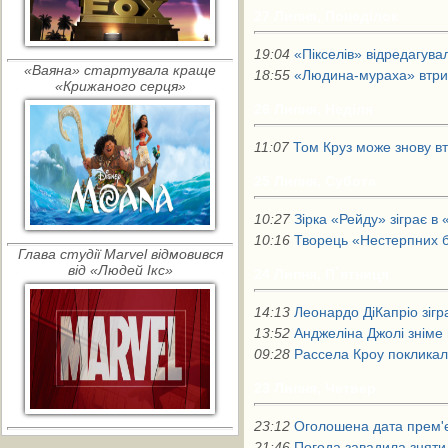
27 Липня, Понеділок
19:04
«Пікселів» відредагува
«Ваяна» стартувала краще
18:55
«Людина-мураха» втри
«Крижаного серця»
26 Липня, Неділя
11:07
Том Круз може знову вт
25 Липня, Субота
10:27
Зірка «Рейду» зіграє в
10:16
Творець «Нестерпних б
Глава студії Marvel відмовився
від «Людей Ікс»
24 Липня, П`ятниця
14:13
Леонардо ДіКапріо зігра
13:52
Анджеліна Джолі зніме
09:28
Рассела Кроу покликал
23 Липня, Четвер
23:12
Оголошена дата прем'є
21:46
Погода завадила зняти