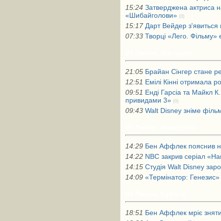
15:24
Затверджена актриса н
«Шибайголови»
(0)
15:17
Дарт Вейдер з'явиться 
07:33
Творці «Лего. Фільму» 
07 Липня, Вівторок
21:05
Брайан Сінгер стане р
12:51
Емілі Кінні отримала р
09:51
Енді Гарсіа та Майкл К
привидами 3»
(0)
09:43
Walt Disney зніме філ
06 Липня, Понеділок
14:29
Бен Аффлек пояснив н
14:22
NBC закрив серіал «На
14:15
Студія Walt Disney зар
14:09
«Термінатор: Генезис»
04 Липня, Субота
18:51
Бен Аффлек мріє зняти