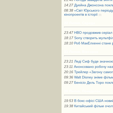
14:27
Дуейна Джонсона поклик
08:38
«Світ Юрського періоду
кінопроектів в історії
(0)
22 Липня, Середа
23:47
HBO продовжив серіал 
18:17
Sony створить мультфі
18:10
Роб МакЕлхенні стане
21 Липня, Вівторок
23:21
Леді Сиф буде значною
23:11
Анонсовано робочу наз
20:16
Трейлер «Загону самог
09:36
Walt Disney зніме філь
09:27
Бенісіо Дель Торо покл
20 Липня, Понеділок
19:53
В бокс-офісі США нови
19:38
Китайський фільм очол