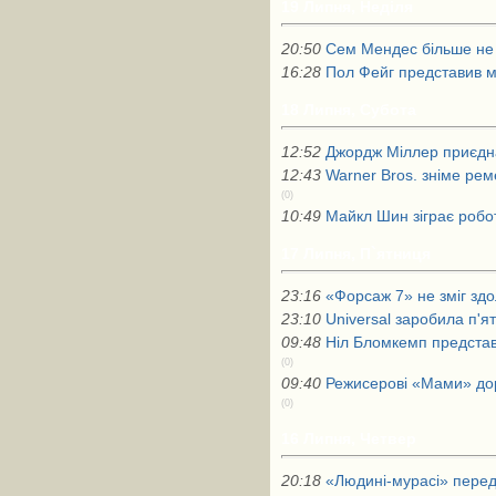
19 Липня, Неділя
20:50
Сем Мендес більше не
16:28
Пол Фейг представив 
18 Липня, Субота
12:52
Джордж Міллер приєдна
12:43
Warner Bros. зніме ре
(0)
10:49
Майкл Шин зіграє робо
17 Липня, П`ятниця
23:16
«Форсаж 7» не зміг зд
23:10
Universal заробила п'ят
09:48
Ніл Бломкемп представ
(0)
09:40
Режисерові «Мами» дор
(0)
16 Липня, Четвер
20:18
«Людині-мурасі» перед