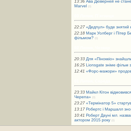
13:36
Ава Дюверней не стане
Marvel
(0)
03 Липня, П`ятниця
22:27
«Дедпул» буде знятий 
22:18
Марк Уолберг і Пітер 
фільмом?
(0)
02 Липня, Четвер
20:33
Для «Піноккіо» знайшл
16:25
Lionsgate зніме фільм
12:41
«Форс-мажори» продов
01 Липня, Середа
23:33
Майкл Кітон відмовився 
Черепа»
(0)
23:27
«Термінатор 5» старту
13:17
Робертс і Маршалл зн
10:41
Роберт Дауні мл. назв
актором 2015 року
(0)